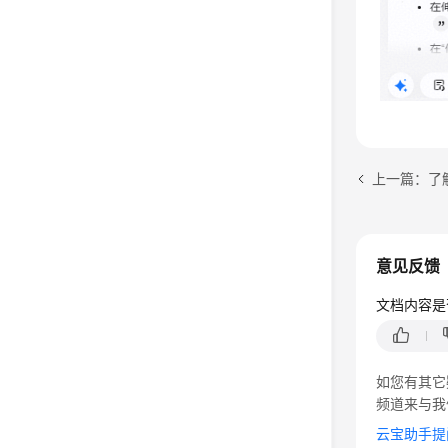
上一篇：了
意见反馈
文档内容是
如您有其它
频道来与我
云宝助手提