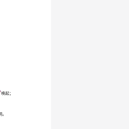
唤起；
明。