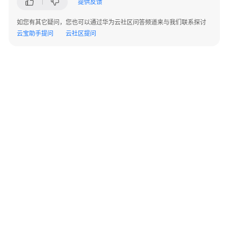
提供反馈
AP
组
如您有其它疑问，您也可以通过华为云社区问答频道来与我们联系探讨
网
云宝助手提问
云社区提问
场
景
AR+AP
组
网
场
景
AR+交
换
机
+AP
组
©2026 Huaweicloud.com 版权所有
黔ICP备20004760号-14
苏B2-20130048号
A2.B1.B2-20070312
网
增值电信业务经营许可证：B1.B2-20200593 | 代理域名注册服务机构：新网、西数
场
电子营业执照
贵公网安备 52990002000093号
景