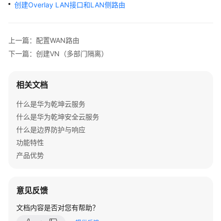
管
创建Overlay LAN接口和LAN侧路由
理
网
络
上一篇：配置WAN路由
下一篇：创建VN（多部门隔离）
典
型
配
相关文档
置
案
什么是华为乾坤云服务
例
什么是华为乾坤安全云服务
什么是边界防护与响应
单
功能特性
AP
产品优势
组
网
场
意见反馈
景
文档内容是否对您有帮助？
纯