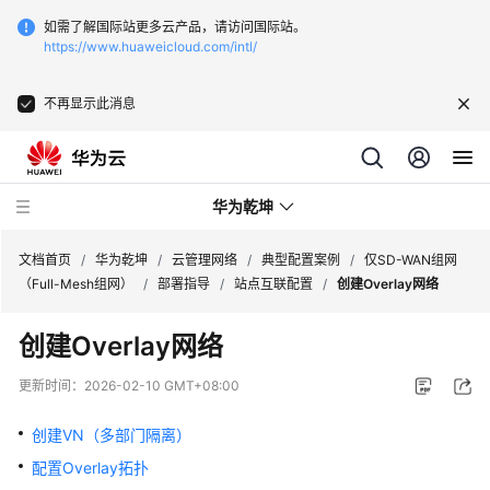
如需了解国际站更多云产品，请访问国际站。
https://www.huaweicloud.com/intl/
不再显示此消息
华为乾坤
文档首页
/
华为乾坤
/
云管理网络
/
典型配置案例
/
仅SD-WAN组网
（Full-Mesh组网）
/
部署指导
/
站点互联配置
/
创建Overlay网络
安
创建Overlay网络
全
云
更新时间：
2026-02-10 GMT+08:00
服
务
创建VN（多部门隔离）
配置Overlay拓扑
云