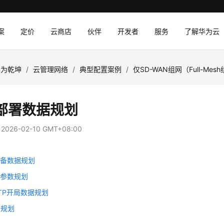
案
定价
云商店
伙伴
开发者
服务
了解华为云
华为乾坤
/
云管理网络
/
典型配置案例
/
仅SD-WAN组网（Full-Mes
部署数据规划
：
2026-02-10 GMT+08:00
设备数据规划
计参数规划
TP开局数据规划
据规划