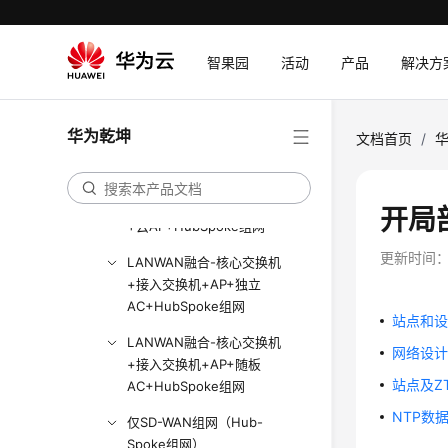
仅核心交换机+接入交换机
+AP+随板AC组网场景
智果园
活动
产品
解决方
独立AC+Fit AP监控上云组网
场景
华为乾坤
文档首页
/
随板AC+Fit AP 配置上云组网
场景
LANWAN融合-接入交换机
开局
+云AP+HubSpoke组网
更新时间
LANWAN融合-核心交换机
+接入交换机+AP+独立
AC+HubSpoke组网
站点和
LANWAN融合-核心交换机
网络设
+接入交换机+AP+随板
站点及Z
AC+HubSpoke组网
NTP数
仅SD-WAN组网（Hub-
Spoke组网）