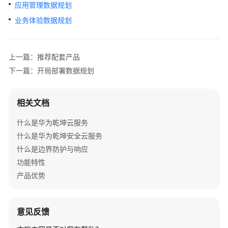
管
应用管理数据规划
理
业务体验数据规划
网
络
上一篇：推荐配套产品
典
下一篇：开局部署数据规划
型
配
置
相关文档
案
例
什么是华为乾坤云服务
什么是华为乾坤安全云服务
单
什么是边界防护与响应
AP
功能特性
组
网
产品优势
场
景
意见反馈
纯