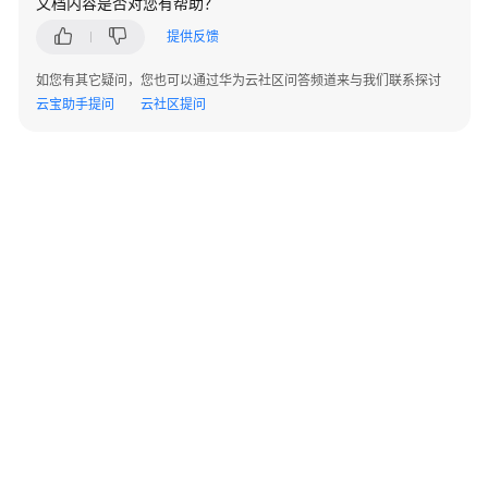
文档内容是否对您有帮助？
AP
组
提供反馈
网
场
如您有其它疑问，您也可以通过华为云社区问答频道来与我们联系探讨
景
云宝助手提问
云社区提问
AR+AP
组
网
场
景
AR+交
换
机
+AP
组
网
©2026 Huaweicloud.com 版权所有
黔ICP备20004760号-14
苏B2-20130048号
场
A2.B1.B2-20070312
增值电信业务经营许可证：B1.B2-20200593 | 代理域名注册服务机构：新网、西数
景
电子营业执照
贵公网安备 52990002000093号