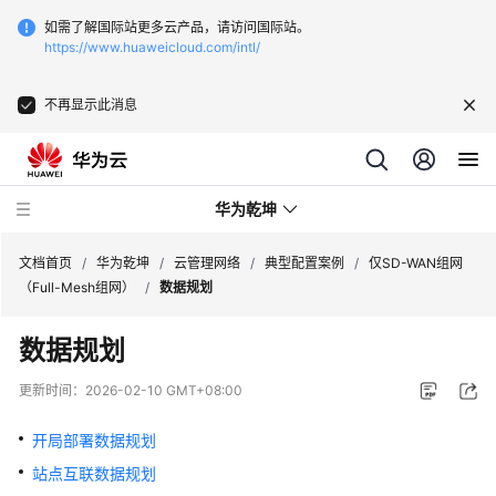
如需了解国际站更多云产品，请访问国际站。
https://www.huaweicloud.com/intl/
不再显示此消息
华为乾坤
文档首页
/
华为乾坤
/
云管理网络
/
典型配置案例
/
仅SD-WAN组网
（Full-Mesh组网）
/
数据规划
安
数据规划
全
云
更新时间：
2026-02-10 GMT+08:00
服
务
开局部署数据规划
站点互联数据规划
云