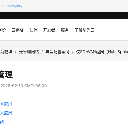
loud.com/intl/
定价
云商店
伙伴
开发者
服务
了解华为云
华为乾坤
/
云管理网络
/
典型配置案例
/
仅SD-WAN组网（Hub-Spo
管理
：
2026-02-10 GMT+08:00
定义应用
定义应用
用组