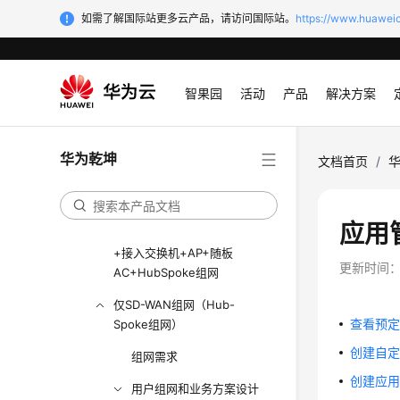
独立AC+Fit AP监控上云组网
如需了解国际站更多云产品，请访问国际站。
https://www.huaweic
场景
随板AC+Fit AP 配置上云组网
场景
智果园
活动
产品
解决方案
LANWAN融合-接入交换机
+云AP+HubSpoke组网
华为乾坤
文档首页
/
LANWAN融合-核心交换机
+接入交换机+AP+独立
AC+HubSpoke组网
应用
LANWAN融合-核心交换机
+接入交换机+AP+随板
更新时间
AC+HubSpoke组网
仅SD-WAN组网（Hub-
查看预
Spoke组网）
创建自
组网需求
创建应
用户组网和业务方案设计