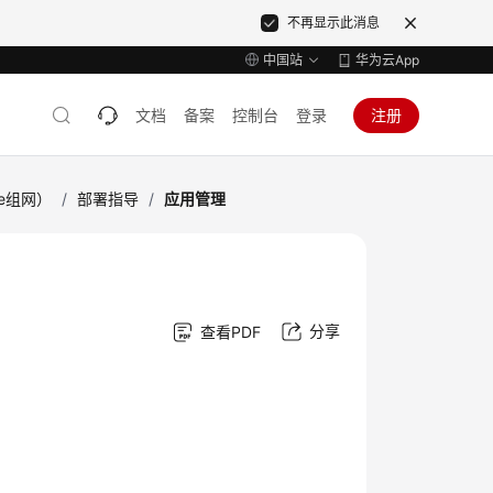
不再显示此消息
中国站
华为云App
文档
备案
控制台
登录
注册
ke组网）
/
部署指导
/
应用管理
分享
查看PDF