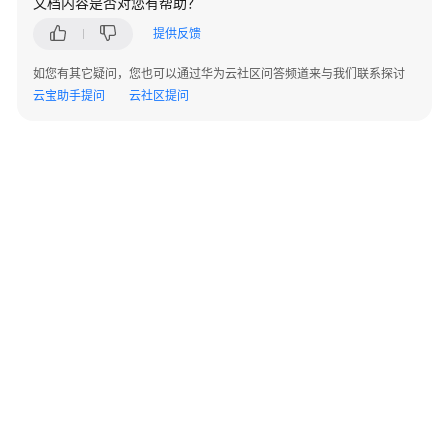
文档内容是否对您有帮助？
AP
组
提供反馈
网
场
如您有其它疑问，您也可以通过华为云社区问答频道来与我们联系探讨
景
云宝助手提问
云社区提问
AR+AP
组
网
场
景
AR+交
换
机
+AP
组
网
©2026 Huaweicloud.com 版权所有
黔ICP备20004760号-14
苏B2-20130048号
场
A2.B1.B2-20070312
增值电信业务经营许可证：B1.B2-20200593 | 代理域名注册服务机构：新网、西数
景
电子营业执照
贵公网安备 52990002000093号