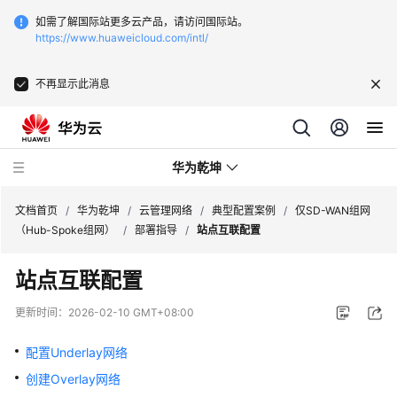
如需了解国际站更多云产品，请访问国际站。
https://www.huaweicloud.com/intl/
不再显示此消息
华为乾坤
文档首页
/
华为乾坤
/
云管理网络
/
典型配置案例
/
仅SD-WAN组网
（Hub-Spoke组网）
/
部署指导
/
站点互联配置
安
站点互联配置
全
云
更新时间：
2026-02-10 GMT+08:00
服
务
配置Underlay网络
创建Overlay网络
云