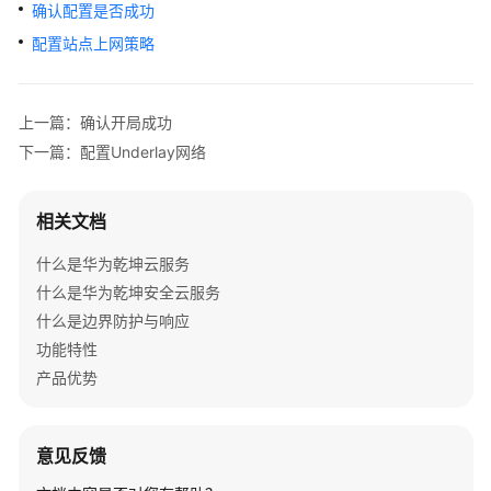
管
确认配置是否成功
理
配置站点上网策略
网
络
上一篇：确认开局成功
典
下一篇：配置Underlay网络
型
配
置
相关文档
案
例
什么是华为乾坤云服务
什么是华为乾坤安全云服务
单
什么是边界防护与响应
AP
功能特性
组
网
产品优势
场
景
意见反馈
纯