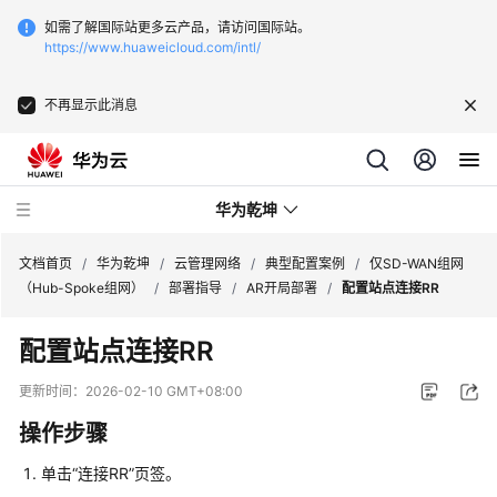
如需了解国际站更多云产品，请访问国际站。
https://www.huaweicloud.com/intl/
不再显示此消息
华为乾坤
文档首页
/
华为乾坤
/
云管理网络
/
典型配置案例
/
仅SD-WAN组网
（Hub-Spoke组网）
/
部署指导
/
AR开局部署
/
配置站点连接RR
安
配置站点连接RR
全
云
更新时间：
2026-02-10 GMT+08:00
服
操作步骤
务
单击“连接RR”页签。
云