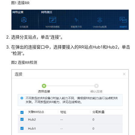
管
图1
连接RR
理
网
络
典
选择分支站点，单击
“连接”
。
型
在弹出的连接窗口中，选择要接入的RR站点Hub1和Hub2，单击
配
“检测”
。
置
图2
连接RR检测
案
例
单
AP
组
网
场
景
纯