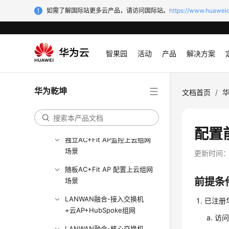
防火墙+交换机+中心AP+RU
如需了解国际站更多云产品，请访问国际站。
https://www.huaweic
组网场景
仅接入LSW+云AP组网场景
仅核心交换机+接入交换机+云
智果园
活动
产品
解决方案
AP组网场景
仅核心交换机+接入交换机
华为乾坤
+AP+独立AC组网场景
文档首页
/
仅核心交换机+接入交换机
+AP+随板AC组网场景
配置
独立AC+Fit AP监控上云组网
场景
更新时间
随板AC+Fit AP 配置上云组网
前提条
场景
LANWAN融合-接入交换机
已注册
+云AP+HubSpoke组网
访
LANWAN融合-核心交换机