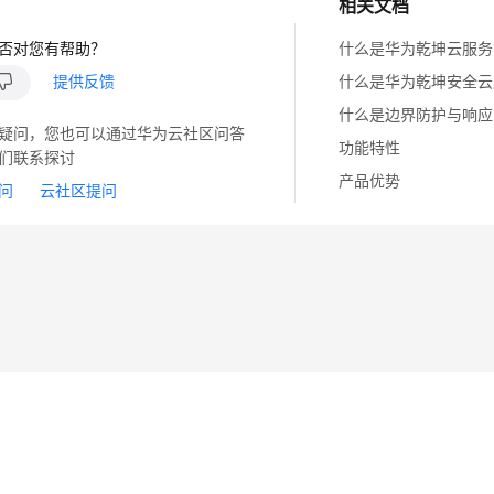
相关文档
否对您有帮助？
什么是华为乾坤云服务
提供反馈
什么是华为乾坤安全云
什么是边界防护与响应
疑问，您也可以通过华为云社区问答
功能特性
们联系探讨
产品优势
问
云社区提问
14
苏B2-20130048号
A2.B1.B2-20070312
注册服务机构：新网、西数