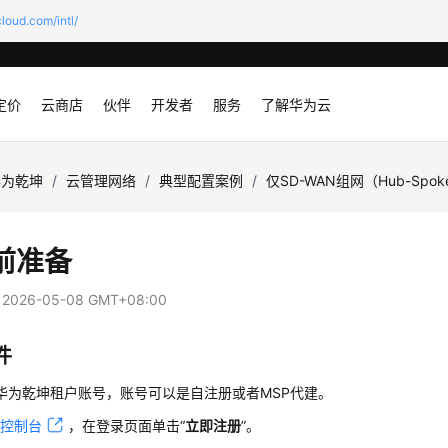
loud.com/intl/
定价
云商店
伙伴
开发者
服务
了解华为云
华为乾坤
/
云管理网络
/
典型配置案例
/
仅SD-WAN组网（Hub-Spo
前准备
：
2026-05-08 GMT+08:00
件
华为乾坤
租户账号，账号可以是自注册或者MSP代建。
问
控制台
，在登录页面单击“
立即注册
”。