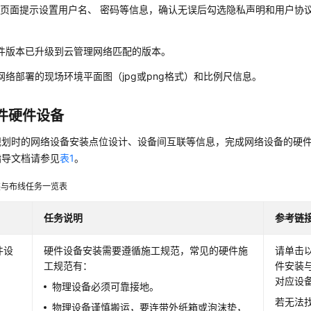
页面提示设置用户名、 密码等信息，确认无误后勾选隐私声明和用户协议
。
件版本已升级到云管理网络匹配的版本。
网络部署的现场环境平面图（jpg或png格式）和比例尺信息。
件硬件设备
规划时的网络设备安装点位设计、设备间互联等信息，完成网络设备的硬
指导文档请参见
表1
。
装与布线任务一览表
任务说明
参考链
件设
硬件设备安装需要遵循施工规范，常见的硬件施
请单击
工规范有：
件安装
对应设
物理设备必须可靠接地。
若无法
物理设备谨慎搬运，要连带外纸箱或泡沫垫，