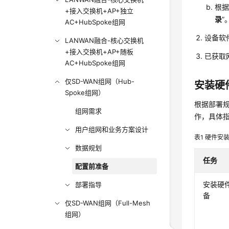
根据
+接入交换机+AP+独立
录
”
AC+HubSpoke组网
设备软
LANWAN融合-核心交换机
+接入交换机+AP+随板
已获取
AC+HubSpoke组网
仅SD-WAN组网（Hub-
安装硬
Spoke组网）
根据部署
组网需求
作，具体
用户组网和业务方案设计
表1
硬件安
数据规划
任务
配置前准备
安装硬
部署指导
备
仅SD-WAN组网（Full-Mesh
组网）