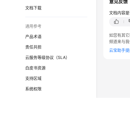
意见反馈
文档下载
文档内容是
通用参考
如您有其它
产品术语
频道来与我
责任共担
云宝助手提
云服务等级协议（SLA）
白皮书资源
支持区域
系统权限
©2026 Huaweicloud.com 版权所有
黔ICP备20004760号-
增值电信业务经营许可证：B1.B2-20200593 | 代理域名