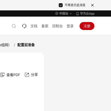
不再显示此消息
中国站
华为云App
文档
备案
控制台
登录
注册
ke组网）
/
配置前准备
分享
查看PDF