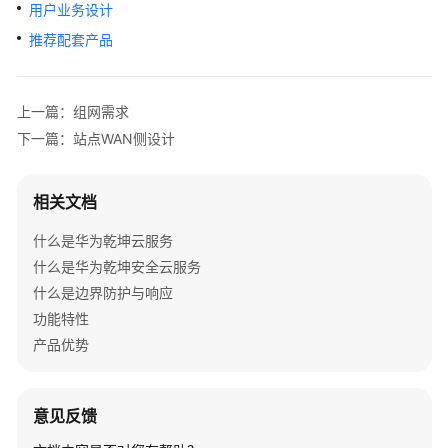
管
用户业务设计
理
推荐配套产品
网
络
上一篇：组网需求
典
下一篇：站点WAN侧设计
型
配
置
相关文档
案
例
什么是华为乾坤云服务
什么是华为乾坤安全云服务
单
什么是边界防护与响应
AP
功能特性
组
网
产品优势
场
景
意见反馈
纯