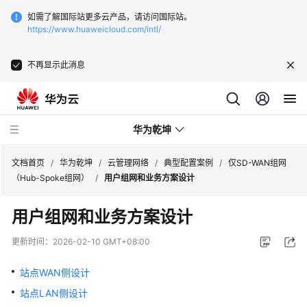
如需了解国际站更多云产品，请访问国际站。
https://www.huaweicloud.com/intl/
不再显示此消息
华为乾坤
文档首页
/
华为乾坤
/
云管理网络
/
典型配置案例
/
仅SD-WAN组网
（Hub-Spoke组网）
/
用户组网和业务方案设计
安
用户组网和业务方案设计
全
云
更新时间：
2026-02-10 GMT+08:00
服
务
站点WAN侧设计
站点LAN侧设计
云