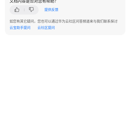
文档内容是否对您有帮助？
AP
组
提供反馈
网
场
如您有其它疑问，您也可以通过华为云社区问答频道来与我们联系探讨
景
云宝助手提问
云社区提问
AR+AP
组
网
场
景
AR+交
换
机
+AP
组
网
©2026 Huaweicloud.com 版权所有
黔ICP备20004760号-14
苏B2-20130048号
场
A2.B1.B2-20070312
增值电信业务经营许可证：B1.B2-20200593 | 代理域名注册服务机构：新网、西数
景
电子营业执照
贵公网安备 52990002000093号