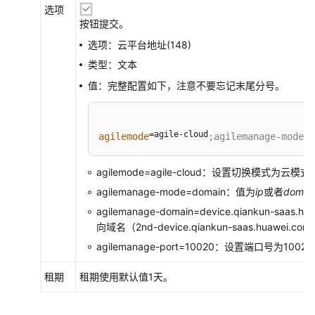
选项
AR
按钮提交。
接
入
选项：云平台地址(148)
Internet
类型：文本
并
值：完整配置如下，注意不要忘记末尾分号。
注
册
上
=agile-cloud
线
agilemode
;agilemanage-mode=d
创
agilemode=agile-cloud：设置切换模式为云模式
建
agilemanage-mode=domain：值为
ip
或者
domai
子
agilemanage-domain=device.qiankun-saas.
网
向域名（2nd-device.qiankun-saas.huawei.com
agilemanage-port=10020：设置端口号为1002
配
置
租期
租期使用默认值1天。
AP
设
备