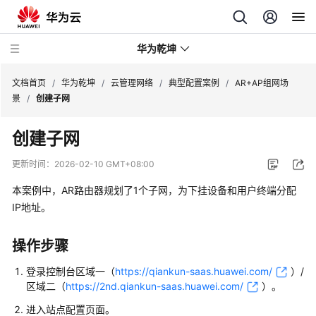
华为乾坤
文档首页
/
华为乾坤
/
云管理网络
/
典型配置案例
/
AR+AP组网场
景
/
创建子网
安
创建子网
全
云
更新时间：
2026-02-10 GMT+08:00
服
务
本案例中，AR路由器规划了1个子网，为下挂设备和用户终端分配
IP地址。
云
管
操作步骤
理
网
登录
控制台
区域一（
https://qiankun-saas.huawei.com/
）/
络
区域二（
https://2nd.qiankun-saas.huawei.com/
）
。
进入站点配置页面。