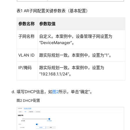
AR+AP
表1
AR子网配置关键参数表（基本配置）
组
网
参数名称
参数取值
场
景
子网名称
自定义。本案例中，设备管理子网设置为
“DeviceManager”。
方
案
VLAN ID
跟实际规划一致。本案例中，设置为“1”。
描
述
IP/掩码
跟实际规划一致。本案例中，设置为
“192.168.1.1/24”。
配
置
思
填写DHCP信息，如
图2
所示，单击“确定”。
路
图2
DHCP配置
数
据
规
划