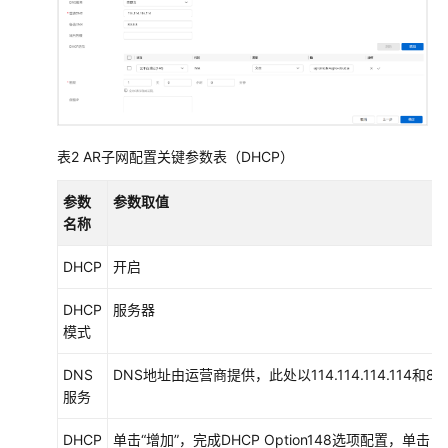
配
置
前
准
备
表2
AR子网配置关键参数表（DHCP）
创
建
参数
参数取值
站
名称
点
并
DHCP
开启
添
DHCP
服务器
加
模式
AR
设
DNS
DNS地址由运营商提供，此处以114.114.114.114和8.8
备
服务
配
DHCP
单击“增加”，完成DHCP Option148选项配置，单击
置