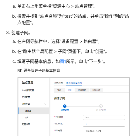
典
单击右上角菜单栏“资源中心 > 站点管理”。
型
配
搜索并找到“站点名称”为“test”的站点，并单击“操作”列的“站
置
点配置”。
案
创建子网。
例
在左侧导航栏中，选择“设备配置 > 路由器”。
单
在“路由器全局配置 > 子网”页签下，单击“创建”。
AP
填写子网基本信息，如
组
图1
所示，单击“下一步”。
网
图1
设备管理子网基本信息
场
景
纯
AP
组
网
场
景