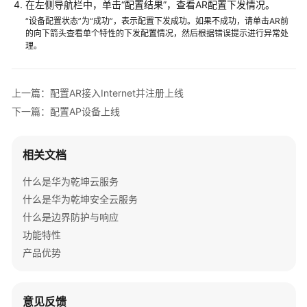
在左侧导航栏中，单击“配置结果”，查看AR配置下发情况。
上
“设备配置状态”为“成功”，表示配置下发成功。如果不成功，请单击AR前
线
的向下箭头查看单个特性的下发配置情况，然后根据错误提示进行异常处
理。
结
果
验
上一篇：配置AR接入Internet并注册上线
证
下一篇：配置AP设备上线
AR+交
换
相关文档
机
+AP
什么是华为乾坤云服务
组
什么是华为乾坤安全云服务
网
什么是边界防护与响应
场
功能特性
景
产品优势
防
火
墙
意见反馈