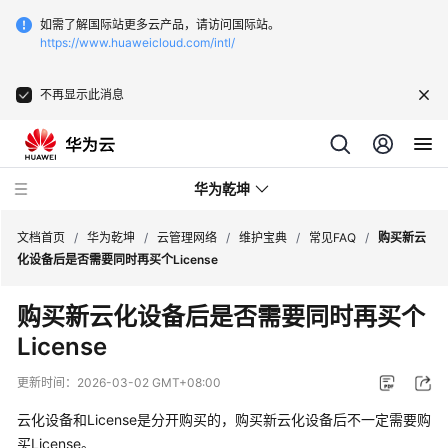
如需了解国际站更多云产品，请访问国际站。
https://www.huaweicloud.com/intl/
不再显示此消息
华为乾坤
文档首页
/
华为乾坤
/
云管理网络
/
维护宝典
/
常见FAQ
/
购买新云
化设备后是否需要同时再买个License
安
购买新云化设备后是否需要同时再买个
全
License
云
服
更新时间：
2026-03-02 GMT+08:00
务
云化设备和License是分开购买的，购买新云化设备后不一定需要购
云
买License。