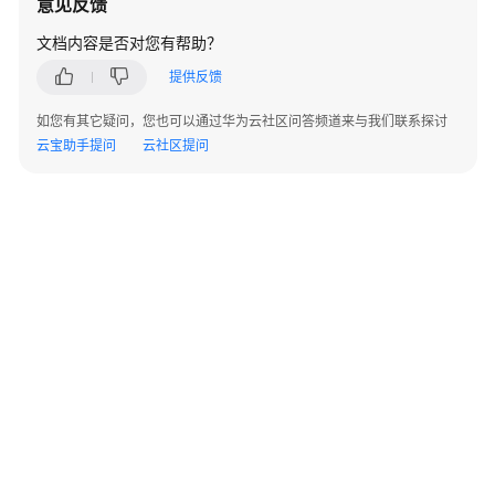
意见反馈
通
文档内容是否对您有帮助？
网
提供反馈
络
规
如您有其它疑问，您也可以通过华为云社区问答频道来与我们联系探讨
划
云宝助手提问
云社区提问
网
络
部
署
网
络
运
维
MSP
代
©2026 Huaweicloud.com 版权所有
黔ICP备20004760号-14
苏B2-20130048号
建
A2.B1.B2-20070312