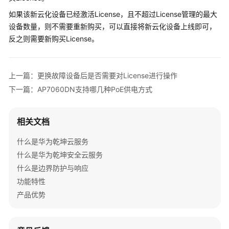
管
如果该新云化设备已经激活License，且不超过License管理的最大
理
设备数量，则不需要重新购买，可以直接将新云化设备上线即可，
网
络
反之则需要新购买License。
典
型
上一篇：更换故障设备后是否需要对License进行操作
配
下一篇：AP7060DN支持哪几种PoE供电方式
置
案
例
相关文档
什么是华为乾坤云服务
产
品
什么是华为乾坤安全云服务
介
什么是边界防护与响应
绍
功能特性
产品优势
服
务
开