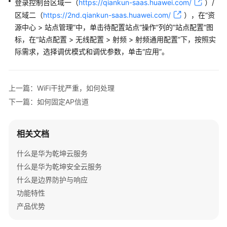
登录
控制台
区域一（
https://qiankun-saas.huawei.com/
）/
管
区域二（
https://2nd.qiankun-saas.huawei.com/
）
，在“资
理
网
源中心 > 站点管理”中，单击待配置站点“操作”列的“站点配置”图
络
标，在“站点配置 > 无线配置 > 射频 > 射频通用配置”下，按照实
际需求，选择调优模式和调优参数，单击“应用”。
典
型
配
上一篇：WiFi干扰严重，如何处理
置
下一篇：如何固定AP信道
案
例
相关文档
产
品
什么是华为乾坤云服务
介
什么是华为乾坤安全云服务
绍
什么是边界防护与响应
功能特性
服
产品优势
务
开