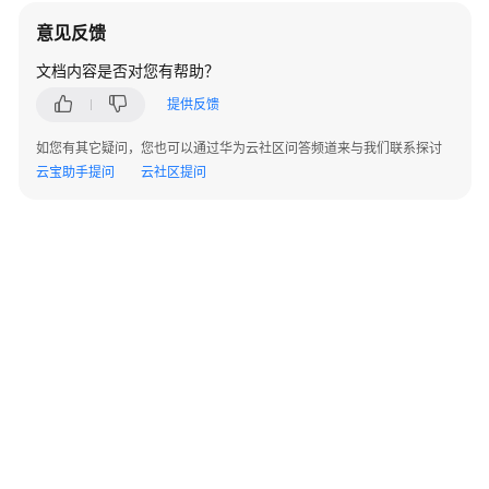
通
意见反馈
网
文档内容是否对您有帮助？
络
提供反馈
规
划
如您有其它疑问，您也可以通过华为云社区问答频道来与我们联系探讨
云宝助手提问
云社区提问
网
络
部
署
网
络
运
维
MSP
代
建