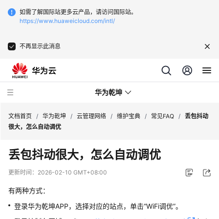
如需了解国际站更多云产品，请访问国际站。
https://www.huaweicloud.com/intl/
不再显示此消息
华为乾坤
文档首页
/
华为乾坤
/
云管理网络
/
维护宝典
/
常见FAQ
/
丢包抖动
很大，怎么自动调优
安
丢包抖动很大，怎么自动调优
全
云
更新时间：
2026-02-10 GMT+08:00
服
务
有两种方式：
登录华为乾坤APP，选择对应的站点，单击“WiFi调优”。
云