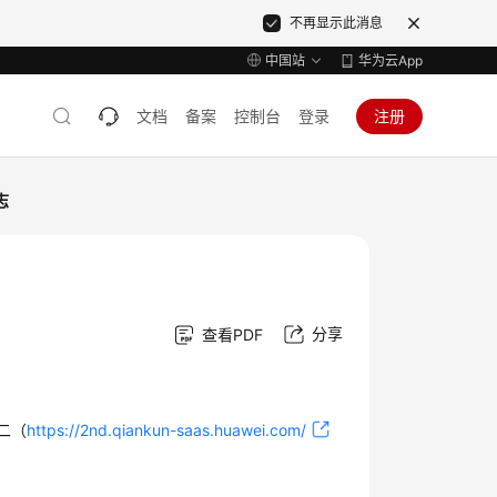
不再显示此消息
中国站
华为云App
文档
备案
控制台
登录
注册
志
分享
查看PDF
。
二（
https://2nd.qiankun-saas.huawei.com/