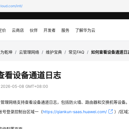
loud.com/intl/
定价
云商店
伙伴
开发者
服务
了解华为云
华为乾坤
/
云管理网络
/
维护宝典
/
常见FAQ
/
如何查看设备通道日
查看设备通道日志
：
2026-05-08 GMT+08:00
云管理网络支持查看设备通道日志，包括防火墙、路由器和交换机等设备
账号
登录
控制台
区域一（
https://qiankun-saas.huawei.com/
）/区域
高级配置页面。