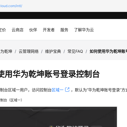
loud.com/intl/
定价
云商店
伙伴
开发者
服务
了解华为云
华为乾坤
/
云管理网络
/
维护宝典
/
常见FAQ
/
如何使用华为乾坤账
使用
华为乾坤
账号登录控制台
控制台
区域一用户，
访问控制台
区域一
，默认为“华为乾坤账号登录”
控制台
（区域一）