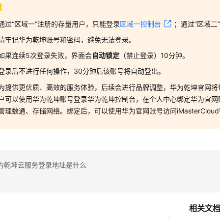
通过
“区域一”
注册的存量用户，只能登录
区域一控制台
；通过
“区域二
请牢记
华为乾坤
账号和密码，避免无法登录。
如果连续5次登录失败，界面会
自动锁定
（禁止登录）10分钟。
登录后不进行任何操作，30分钟后该账号将自动登出。
为提供更优质、高效的服务体验，后续会进行品牌调整，华为乾坤官网将切换到i
户可以使用
华为乾坤
账号登录
华为乾坤
控制台，在个人中心绑定华为官网账号
管理数通、存储网络。绑定后，可以使用华为官网账号访问iMasterClo
为乾坤云服务登录地址是什么
相关文