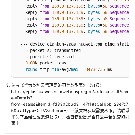
备
    Reply 
from
139.9
.137
.139
: 
bytes
=
56
Sequence
=
1
    Reply 
上
from
139.9
.137
.139
: 
bytes
=
56
Sequence
=
2
    Reply 
from
139.9
.137
.139
: 
bytes
=
56
Sequence
=
3
线
    Reply 
from
139.9
.137
.139
: 
bytes
=
56
Sequence
=
4
失
    Reply 
from
139.9
.137
.139
: 
bytes
=
56
Sequence
=
5
败
  --- device.qiankun-saas.huawei.com ping statisti
交
5
 packet(s) transmitted

换
5
 packet(s) received

机
0.00
% packet loss

上
round
-trip 
min
/avg/
max
 = 
34
/
34
/
35
 ms
线
失
参考
《华为乾坤云管理网络配套款型表》（链接：
败
https://eplus.huawei.com/web/msp/egtm/#/documentPrevi
ewDetails?
云
from=esales&itemId=fd3302b6d31147f18a0a1bbb128e7c7
AP
5&platType=GTM&referrer=）（该文档获取需要权限，请联系
上
华为产品经理或渠道获取）
，检查该设备是否在
云平台
配套的列
线
表中。
失
败