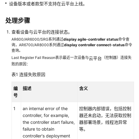
典
设备版本或者款型不支持在
云平台
上线。
型
配
处理步骤
置
案
查看设备与
云平台
的连接状态。
例
AR600/AR6000/SRG系列通过
display agile-controller status
命令查
询，AR6700/AR8000系列通过
display controller connect-status
命令
产
查询。
品
Last Register Fail Reason表示最近一次设备与
（控制器）连接失
云平台
介
败的原因：
绍
表1
连接失败原因
服
编
描述
含义
务
号
开
通
1
an internal error of the
控制器内部错误，包括控制
controller, for example,
器还未启动，无法获取控制
网
the controller start failure,
器部署场景，线程池异常
络
failure to obtain
等。
规
controller's deployment
划