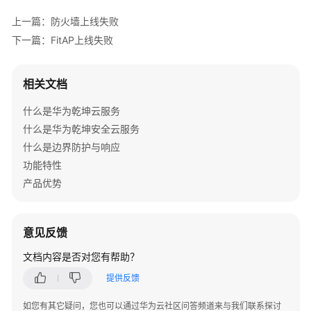
上一篇：防火墙上线失败
防
下一篇：FitAP上线失败
火
墙
上
相关文档
线
失
什么是华为乾坤云服务
败
什么是华为乾坤安全云服务
什么是边界防护与响应
AR
功能特性
上
线
产品优势
失
败
意见反馈
FitAP
文档内容是否对您有帮助？
上
线
提供反馈
失
败
如您有其它疑问，您也可以通过华为云社区问答频道来与我们联系探讨