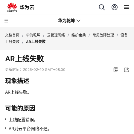
华为乾坤
文档首页
/
华为乾坤
/
云管理网络
/
维护宝典
/
常见故障处理
/
设备
上线失败
/
AR上线失败
安
AR上线失败
全
云
更新时间：
2026-02-10 GMT+08:00
服
现象描述
务
AR上线失败。
云
管
理
可能的原因
网
上线配置错误。
络
AR到
云平台
网络不通。