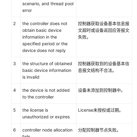
scenario, and thread pool
error
网
络
2
the controller does not
控制器获取设备基本信息报
部
obtain basic device
文超时或设备返回应答报文
署
information in the
失败。
specified period or the
网
device does not reply
络
运
3
the structure of obtained
控制器获取到的设备基本信
维
basic device information
息报文结构不合法。
is invalid
MSP
代
4
the device is not added
设备未添加到控制器中。
建
to the controller
代
维
5
the license is
License未授权或过期。
unauthorized or expires
API
6
controller node allocation
分配控制器节点失败。
参
fails
考