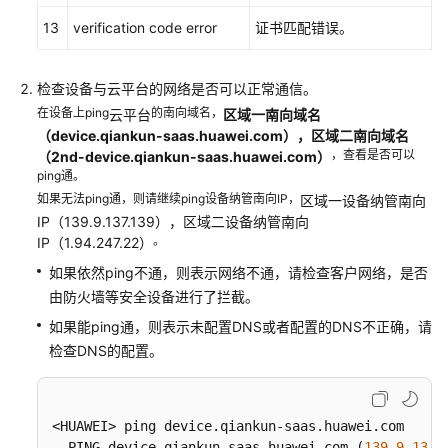
例
13
verification code error
证书匹配错误。
行
维
护
检查设备与
云平台
的网络是否可以正常通信。
在设备上ping
的南向域名，
云平台
区域一南向域名
常
（device.qiankun-saas.huawei.com），区域二南向域名
见
，查看是否可以
（2nd-device.qiankun-saas.huawei.com）
ping通。
配
如果无法ping通，则请继续ping设备纳管南向IP，
置
区域一设备纳管南向
IP（139.9.137.139），区域二设备纳管南向
操
。
IP（1.94.247.22）
作
如果依然ping不通，则表示网络不通，请检查客户网络，是否
常
由防火墙等安全设备进行了拦截。
见
如果能ping通，则表示未配置DNS或者配置的DNS不正确，请
故
检查DNS的配置。
障
处
理
<HUAWEI> ping device.qiankun-saas.huawei.com

设
  PING device.qiankun-saas.huawei.com (
139.9
.137
.