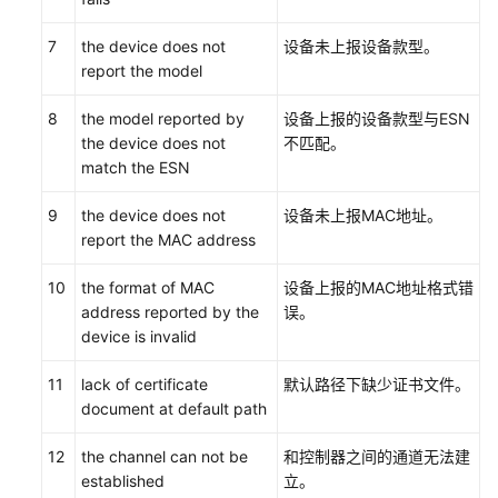
7
the device does not
设备未上报设备款型。
维
report the model
护
宝
8
the model reported by
设备上报的设备款型与ESN
典
the device does not
不匹配。
match the ESN
关
于
9
the device does not
设备未上报MAC地址。
本
report the MAC address
文
档
10
the format of MAC
设备上报的MAC地址格式错
address reported by the
误。
维
device is invalid
护
工
11
lack of certificate
默认路径下缺少证书文件。
程
document at default path
师
必
12
the channel can not be
和控制器之间的通道无法建
读
established
立。