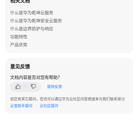
相关文档
通
什么是华为乾坤云服务
网
什么是华为乾坤安全云服务
络
什么是边界防护与响应
规
功能特性
划
产品优势
网
络
部
意见反馈
署
文档内容是否对您有帮助？
网
提供反馈
络
运
如您有其它疑问，您也可以通过华为云社区问答频道来与我们联系探讨
维
云宝助手提问
云社区提问
MSP
代
建