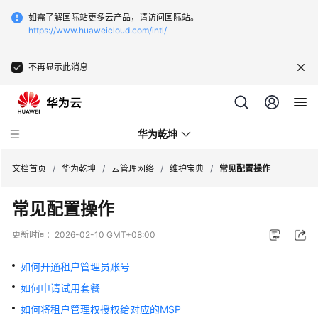
如需了解国际站更多云产品，请访问国际站。
https://www.huaweicloud.com/intl/
不再显示此消息
华为乾坤
文档首页
/
华为乾坤
/
云管理网络
/
维护宝典
/
常见配置操作
常见配置操作
安
全
更新时间：
2026-02-10 GMT+08:00
云
服
如何开通租户管理员账号
务
如何申请试用套餐
云
如何将租户管理权授权给对应的MSP