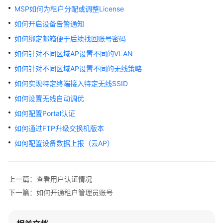
管
MSP如何为租户分配或调整License
理
如何开启设备告警通知
网
络
如何绑定邮箱便于后续找回账号密码
如何针对不同区域AP设置不同的VLAN
典
如何针对不同区域AP设置不同的无线策略
型
配
如何实现特定终端接入特定无线SSID
置
如何设置无线自动调优
案
如何配置Portal认证
例
如何通过FTP升级交换机版本
产
如何配置设备数据上报（云AP）
品
介
绍
上一篇：查看用户认证情况
下一篇：如何开通租户管理员账号
服
务
开