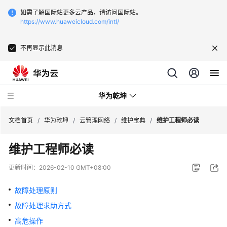
如需了解国际站更多云产品，请访问国际站。
https://www.huaweicloud.com/intl/
不再显示此消息
华为乾坤
文档首页
/
华为乾坤
/
云管理网络
/
维护宝典
/
维护工程师必读
维护工程师必读
安
全
更新时间：
2026-02-10 GMT+08:00
云
服
故障处理原则
务
故障处理求助方式
云
高危操作