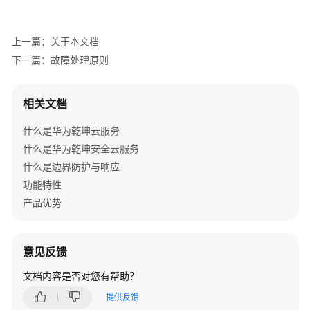
管
理
网
上一篇：关于本文档
络
下一篇：故障处理原则
典
型
相关文档
配
置
什么是华为乾坤云服务
案
什么是华为乾坤安全云服务
例
什么是边界防护与响应
功能特性
产
产品优势
品
介
绍
意见反馈
服
文档内容是否对您有帮助？
务
提供反馈
开