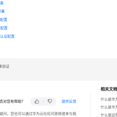
准备
部署
联配置
务配置
入认证配置
证
果验证
相关文
什么是华
否对您有帮助？
提供反馈
什么是华
疑问，您也可以通过华为云社区问答频道来与我
什么是边