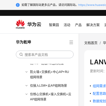
如需了解国际站更多云产品，请访问国际站。
https://www.huaweic
防火墙+交换机+AP组网场景
防火墙+核心交换机+接入交换
机+云AP组网场景
智果园
活动
产品
解决方案
AR+核心交换机+接入交换机
+云AP组网场景
华为乾坤
文档首页
/
防火墙+核心交换机+接入交换
机+AP+独立AC组网场景
防火墙+核心交换机+接入交换
LAN
机+AP+随板AC组网场景
更新时间
防火墙+交换机+中心AP+RU
组网场景
仅接入LSW+云AP组网场景
组网需
配置思
仅核心交换机+接入交换机+云
AP组网场景
数据规