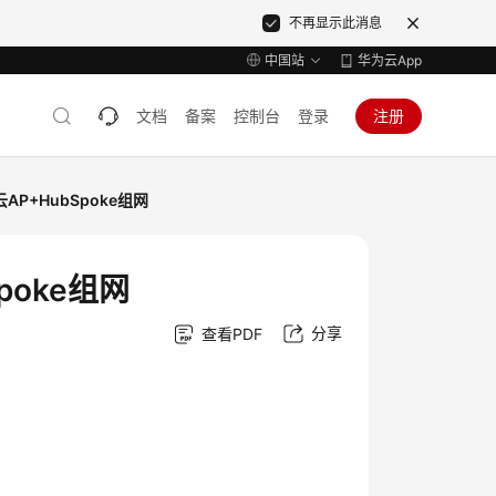
不再显示此消息
中国站
华为云App
文档
备案
控制台
登录
注册
AP+HubSpoke组网
poke组网
分享
查看PDF