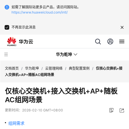
如需了解国际站更多云产品，请访问国际站。
https://www.huaweicloud.com/intl/
不再显示此消息
华为乾坤
文档首页
/
华为乾坤
/
云管理网络
/
典型配置案例
/
仅核心交换机+接
入交换机+AP+随板AC组网场景
安
仅核心交换机+接入交换机+AP+随板
全
AC组网场景
云
服
更新时间：
2026-02-10 GMT+08:00
务
组网需求
云