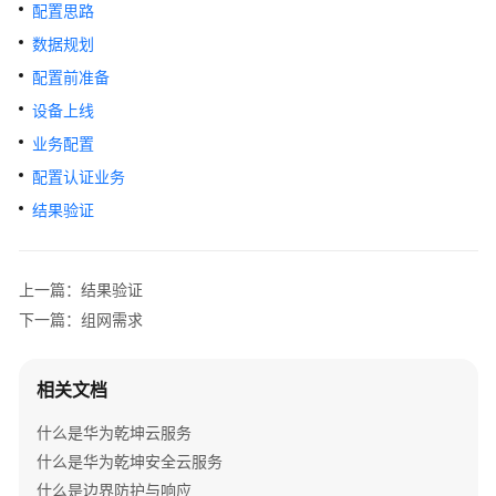
管
配置思路
理
数据规划
网
配置前准备
络
设备上线
典
业务配置
型
配置认证业务
配
置
结果验证
案
例
上一篇：结果验证
单
下一篇：组网需求
AP
组
网
相关文档
场
景
什么是华为乾坤云服务
什么是华为乾坤安全云服务
纯
什么是边界防护与响应