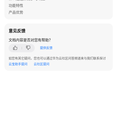
AP
功能特性
组
产品优势
网
场
景
意见反馈
AR+AP
文档内容是否对您有帮助？
组
提供反馈
网
场
如您有其它疑问，您也可以通过华为云社区问答频道来与我们联系探讨
景
云宝助手提问
云社区提问
AR+交
换
机
+AP
组
网
场
©2026 Huaweicloud.com 版权所有
黔ICP备20004760号-14
苏B2-20130048号
景
A2.B1.B2-20070312