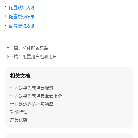
管
配置认证规则
理
网
配置授权结果
络
配置授权规则
典
型
上一篇：总体配置思路
配
下一篇：配置用户组和用户
置
案
例
相关文档
单
什么是华为乾坤云服务
AP
什么是华为乾坤安全云服务
组
什么是边界防护与响应
网
功能特性
场
景
产品优势
纯