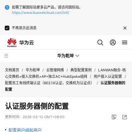
如需了解国际站更多云产品，请访问国际站。
https://www.huaweicloud.com/intl/
不再显示此消息
华为乾坤
文档首页
/
华为乾坤
/
云管理网络
/
典型配置案例
/
LANWAN融合-核
心交换机+接入交换机+AP+独立AC+HubSpoke组网
/
用户接入认证配置
/
配置员工有线终端认证（802.1X认证，交换机为认证点）
/
认证服务器侧的
安
配置
全
云
认证服务器侧的配置
服
务
更新时间：
2026-02-10 GMT+08:00
云
配置用户组和用户