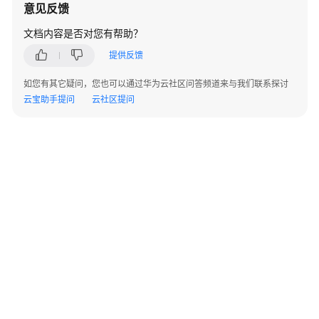
AP
意见反馈
组
文档内容是否对您有帮助？
网
场
提供反馈
景
如您有其它疑问，您也可以通过华为云社区问答频道来与我们联系探讨
云宝助手提问
云社区提问
AR+AP
组
网
场
景
AR+交
换
机
+AP
组
网
场
景
©2026 Huaweicloud.com 版权所有
黔ICP备20004760号-14
苏B2-20130048号