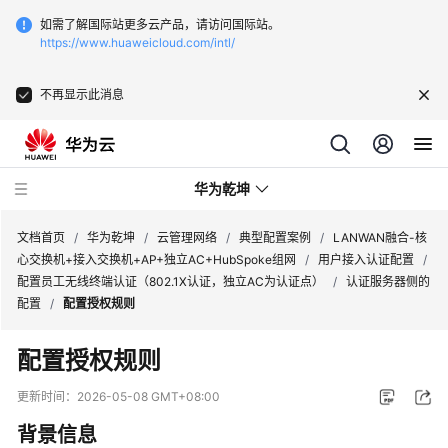
如需了解国际站更多云产品，请访问国际站。
https://www.huaweicloud.com/intl/
不再显示此消息
华为乾坤
文档首页
/
华为乾坤
/
云管理网络
/
典型配置案例
/
LANWAN融合-核
心交换机+接入交换机+AP+独立AC+HubSpoke组网
/
用户接入认证配置
/
配置员工无线终端认证（802.1X认证，独立AC为认证点）
/
认证服务器侧的
安
配置
/
配置授权规则
全
云
配置授权规则
服
务
更新时间：
2026-05-08 GMT+08:00
背景信息
云