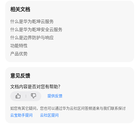
+接
相关文档
入
交
什么是华为乾坤云服务
换
什么是华为乾坤安全云服务
机
什么是边界防护与响应
+云
功能特性
AP
产品优势
组
网
场
景
意见反馈
文档内容是否对您有帮助？
AR+核
心
提供反馈
交
如您有其它疑问，您也可以通过华为云社区问答频道来与我们联系探讨
换
云宝助手提问
云社区提问
机
+接
入
交