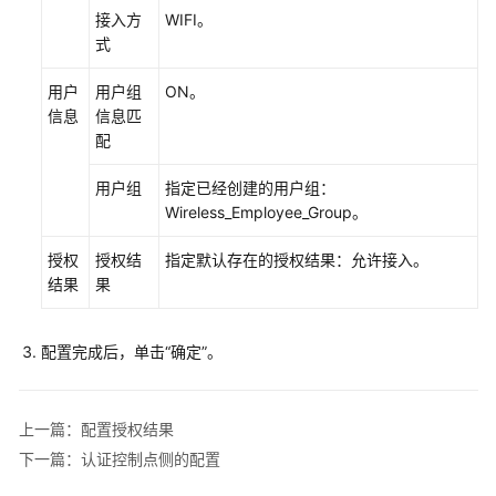
接入方
WIFI。
防
式
火
墙
用户
用户组
ON。
+交
信息
信息匹
换
配
机
+AP
用户组
指定已经创建的用户组：
组
Wireless_Employee_Group。
网
场
授权
授权结
指定默认存在的授权结果：允许接入。
景
结果
果
防
火
配置完成后，单击
“确定”
。
墙
+核
心
上一篇：配置授权结果
交
下一篇：认证控制点侧的配置
换
机