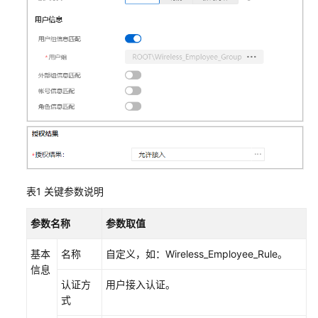
AP
组
网
场
景
AR+AP
组
网
场
景
表1
关键参数说明
AR+交
换
参数名称
参数取值
机
+AP
基本
名称
自定义，如：Wireless_Employee_Rule。
组
信息
网
认证方
用户接入认证。
场
式
景