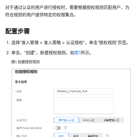
管
对于通过认证的用户进行授权时，需要根据授权规则匹配用户，为
理
符合规则的用户提供特定的权限集合。
网
络
配置步骤
典
选择
“
准入管理 > 准入策略 > 认证授权
”
，单击“授权规则”页签。
型
配
单击，“创建”，新建授权规则，如
图1
所示。
置
图1
创建授权规则
案
例
单
AP
组
网
场
景
纯