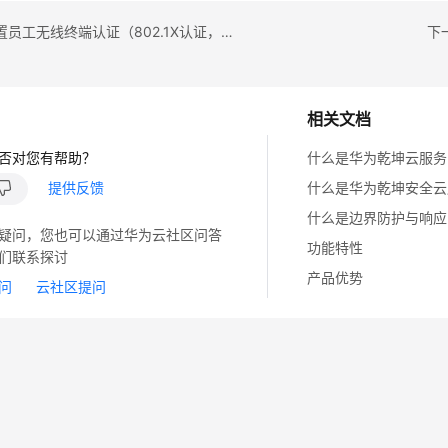
上一篇：配置员工无线终端认证（802.1X认证，独立AC为认证点）
下
相关文档
否对您有帮助？
什么是华为乾坤云服务
提供反馈
什么是华为乾坤安全云
什么是边界防护与响应
疑问，您也可以通过华为云社区问答
功能特性
们联系探讨
产品优势
问
云社区提问