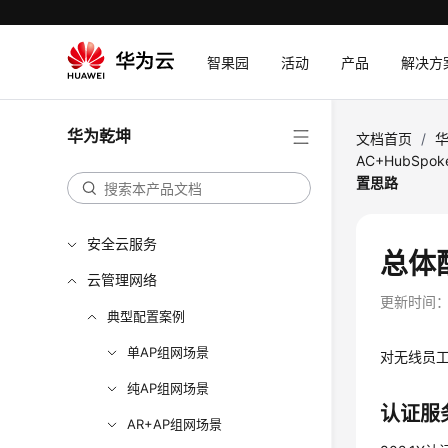
智果园
活动
产品
解决方
华为乾坤
文档首页
/
AC+HubSpo
置思路
安全云服务
总体
云管理网络
更新时间
典型配置案例
单AP组网场景
对无线员工
纯AP组网场景
认证服
AR+AP组网场景