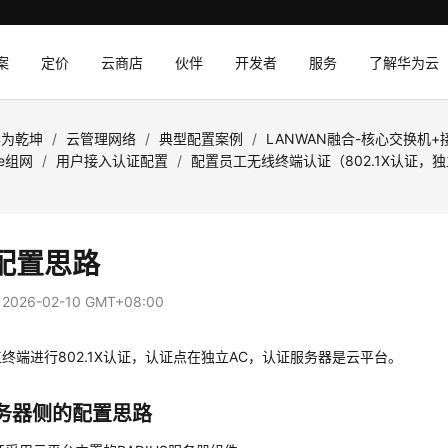
案
定价
云商店
伙伴
开发者
服务
了解华为云
华为乾坤
/
云管理网络
/
典型配置案例
/
LANWAN融合-核心交换机+
ke组网
/
用户接入认证配置
/
配置员工无线终端认证（802.1X认证，
配置思路
：
2026-02-10 GMT+08:00
终端进行802.1X认证，认证点在独立AC，认证服务器是
云平台
。
务器侧的配置思路