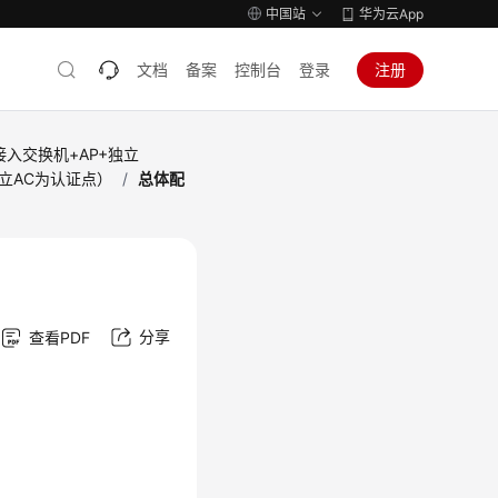
中国站
华为云App
文档
备案
控制台
登录
注册
接入交换机+AP+独立
独立AC为认证点）
/
总体配
分享
查看PDF