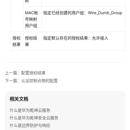
配
机
+AP
MAC账
指定已经创建的用户组：Wire_Dumb_Group
组
号映射
网
用户组
场
景
授权
授权结
指定默认存在的授权结果：允许接入
结果
果
防
火
墙
+核
上一篇：配置授权结果
心
下一篇：认证控制点侧的配置
交
换
机
相关文档
+接
入
什么是华为乾坤云服务
交
什么是华为乾坤安全云服务
换
什么是边界防护与响应
机