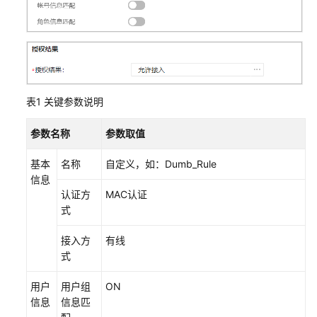
AR+AP
组
网
场
景
表1
关键参数说明
AR+交
换
参数名称
参数取值
机
+AP
基本
名称
自定义，如：Dumb_Rule
组
信息
网
认证方
MAC认证
场
式
景
接入方
有线
防
式
火
墙
用户
用户组
ON
+交
信息
信息匹
换