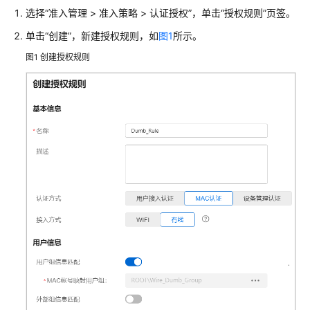
典
选择
“
准入管理 > 准入策略 > 认证授权
”
，单击“授权规则”页签。
型
配
单击“创建”，新建授权规则，如
图1
所示。
置
图1
创建授权规则
案
例
单
AP
组
网
场
景
纯
AP
组
网
场
景