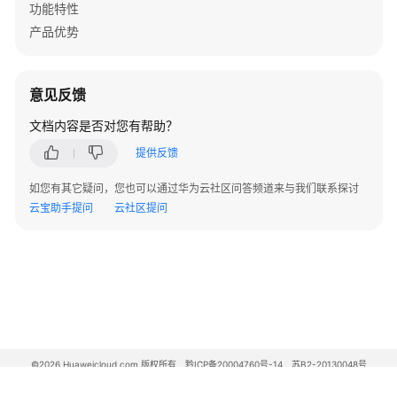
功能特性
+云
AP
产品优势
组
网
场
意见反馈
景
文档内容是否对您有帮助？
AR+核
提供反馈
心
交
如您有其它疑问，您也可以通过华为云社区问答频道来与我们联系探讨
换
云宝助手提问
云社区提问
机
+接
入
交
换
机
+云
AP
©2026 Huaweicloud.com 版权所有
黔ICP备20004760号-14
苏B2-20130048号
A2.B1.B2-20070312
组
增值电信业务经营许可证：B1.B2-20200593 | 代理域名注册服务机构：新网、西数