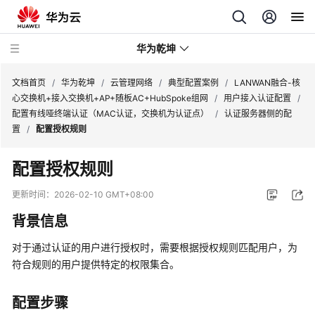
华为乾坤
文档首页
/
华为乾坤
/
云管理网络
/
典型配置案例
/
LANWAN融合-核
心交换机+接入交换机+AP+随板AC+HubSpoke组网
/
用户接入认证配置
/
配置有线哑终端认证（MAC认证，交换机为认证点）
/
认证服务器侧的配
安
置
/
配置授权规则
全
云
配置授权规则
服
务
更新时间：
2026-02-10 GMT+08:00
背景信息
云
管
对于通过认证的用户进行授权时，需要根据授权规则匹配用户，为
理
符合规则的用户提供特定的权限集合。
网
络
配置步骤