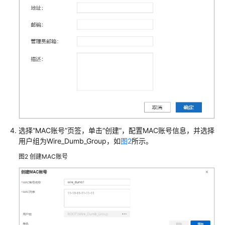
防
火
墙
+交
换
机
+AP
组
网
场
景
选择“MAC账号”页签，单击
“创建”
，配置MAC账号信息，并选择
用户组为Wire_Dumb_Group，如
图2
所示。
防
图2
创建MAC账号
火
墙
+核
心
交
换
机