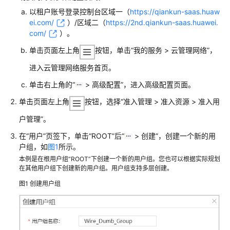
AP
以租户账号
登录
控制台
区域一（
https://qiankun-saas.huaw
组
ei.com/
）/区域二（
https://2nd.qiankun-saas.huawei.
网
com/
）
。
场
景
单击页面左上角
按钮，单击
“我的服务 > 云管理网络”
，
进入
云管理网络
服务首页。
AR+AP
组
单击右上角的“
> 高级配置”，进入高级配置页面。
网
单击页面左上角
按钮，选择
“
准入管理 > 准入资源 > 准入用
场
景
户管理
”
。
在“用户”页签下，单击“ROOT”后“
> 创建”，创建一个新的用
AR+交
户组，如
图1
所示。
换
本例是在根用户组“ROOT”下创建一个新的用户组。您也可以根据实际规划
机
在其他用户组下创建新的用户组。用户组支持多层创建。
+AP
图1
创建用户组
组
网
场
景