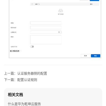
+接
入
交
换
机
+云
AP
组
网
场
景
AR+核
上一篇：认证服务器侧的配置
心
交
下一篇：配置认证规则
换
机
+接
相关文档
入
什么是华为乾坤云服务
交