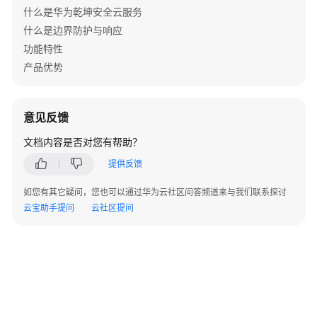
换
什么是华为乾坤安全云服务
机
什么是边界防护与响应
+云
功能特性
AP
产品优势
组
网
场
意见反馈
景
文档内容是否对您有帮助？
防
提供反馈
火
墙
如您有其它疑问，您也可以通过华为云社区问答频道来与我们联系探讨
+核
云宝助手提问
云社区提问
心
交
换
机
+接
入
交