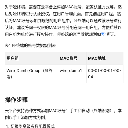
管
对于哑终端，需要在
云平台
上添加MAC账号、配置认证方式等，然
理
后对哑终端进行认证授权。在用户管理页面，首先创建用户组，然
网
后将MAC账号添加到规划的用户组中，哑终端可以通过该账号进行
络
认证。建议将同一权限的MAC账号分配在同一用户组，方便后续以
用户组为单位进行授权操作。哑终端的账号数据规划如
表1
所示。
典
型
表1
哑终端的账号数据规划表
配
置
用户组
MAC账号
MAC地址
案
例
Wire_Dumb_Group（哑终
wire_dumb1
00-01-00-01-00-
端）
04
单
AP
组
网
操作步骤
场
云平台
支持两种方式添加MAC账号：手工和自动（终端识别）。本
景
例以手工添加方式为例。
纯
切换到高级参数配置模式。