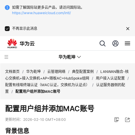
如需了解国际站更多云产品，请访问国际站。
https://www.huaweicloud.com/intl/
不再显示此消息
华为乾坤
文档首页
/
华为乾坤
/
云管理网络
/
典型配置案例
/
LANWAN融合-核
心交换机+接入交换机+AP+随板AC+HubSpoke组网
/
用户接入认证配置
/
配置有线哑终端认证（MAC认证，交换机为认证点）
/
认证服务器侧的配
安
置
/
配置用户组并添加MAC账号
全
云
配置用户组并添加MAC账号
服
务
更新时间：
2026-02-10 GMT+08:00
背景信息
云