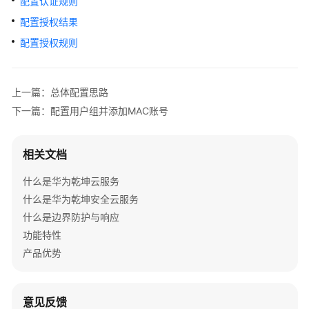
配置认证规则
管
理
配置授权结果
网
配置授权规则
络
典
上一篇：总体配置思路
型
下一篇：配置用户组并添加MAC账号
配
置
案
相关文档
例
什么是华为乾坤云服务
单
什么是华为乾坤安全云服务
AP
什么是边界防护与响应
组
功能特性
网
场
产品优势
景
纯
意见反馈