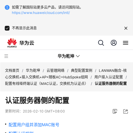
如需了解国际站更多云产品，请访问国际站。
https://www.huaweicloud.com/intl/
不再显示此消息
华为乾坤
文档首页
/
华为乾坤
/
云管理网络
/
典型配置案例
/
LANWAN融合-核
心交换机+接入交换机+AP+随板AC+HubSpoke组网
/
用户接入认证配置
/
配置有线哑终端认证（MAC认证，交换机为认证点）
/
认证服务器侧的配置
安
全
认证服务器侧的配置
云
服
更新时间：
2026-02-10 GMT+08:00
务
配置用户组并添加MAC账号
云