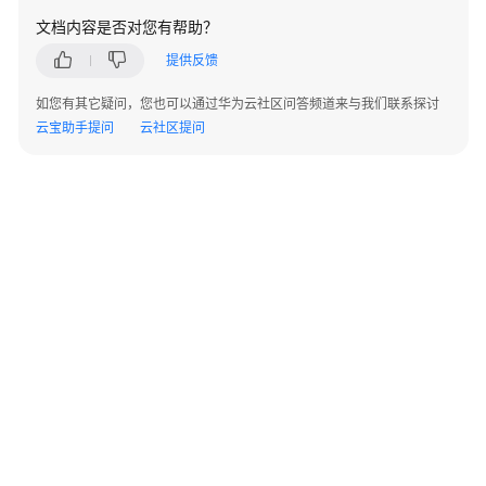
AP
文档内容是否对您有帮助？
组
网
提供反馈
场
景
如您有其它疑问，您也可以通过华为云社区问答频道来与我们联系探讨
云宝助手提问
云社区提问
AR+AP
组
网
场
景
AR+交
换
机
+AP
组
网
场
©2026 Huaweicloud.com 版权所有
黔ICP备20004760号-14
苏B2-20130048号
景
A2.B1.B2-20070312
增值电信业务经营许可证：B1.B2-20200593 | 代理域名注册服务机构：新网、西数