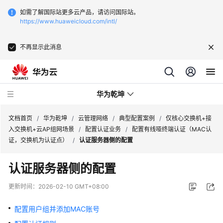
如需了解国际站更多云产品，请访问国际站。
https://www.huaweicloud.com/intl/
不再显示此消息
华为乾坤
文档首页
/
华为乾坤
/
云管理网络
/
典型配置案例
/
仅核心交换机+接
入交换机+云AP组网场景
/
配置认证业务
/
配置有线哑终端认证（MAC认
证，交换机为认证点）
/
认证服务器侧的配置
安
全
认证服务器侧的配置
云
服
更新时间：
2026-02-10 GMT+08:00
务
配置用户组并添加MAC账号
云