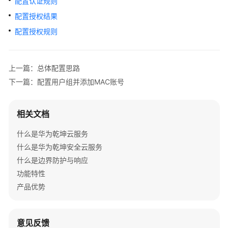
配置认证规则
管
理
配置授权结果
网
配置授权规则
络
典
上一篇：总体配置思路
型
下一篇：配置用户组并添加MAC账号
配
置
案
相关文档
例
什么是华为乾坤云服务
单
什么是华为乾坤安全云服务
AP
什么是边界防护与响应
组
功能特性
网
场
产品优势
景
纯
意见反馈