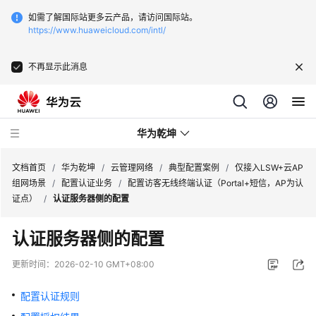
如需了解国际站更多云产品，请访问国际站。
https://www.huaweicloud.com/intl/
不再显示此消息
华为乾坤
文档首页
/
华为乾坤
/
云管理网络
/
典型配置案例
/
仅接入LSW+云AP
组网场景
/
配置认证业务
/
配置访客无线终端认证（Portal+短信，AP为认
证点）
/
认证服务器侧的配置
安
全
认证服务器侧的配置
云
服
更新时间：
2026-02-10 GMT+08:00
务
配置认证规则
云