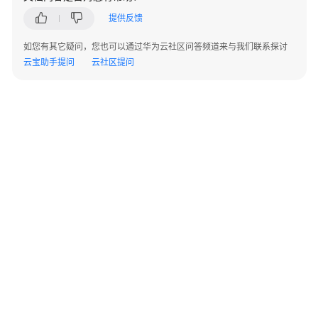
AP
提供反馈
组
网
如您有其它疑问，您也可以通过华为云社区问答频道来与我们联系探讨
场
云宝助手提问
云社区提问
景
AR+AP
组
网
场
景
AR+交
换
机
+AP
组
网
©2026 Huaweicloud.com 版权所有
黔ICP备20004760号-14
苏B2-20130048号
A2.B1.B2-20070312
场
增值电信业务经营许可证：B1.B2-20200593 | 代理域名注册服务机构：新网、西数
景
电子营业执照
贵公网安备 52990002000093号