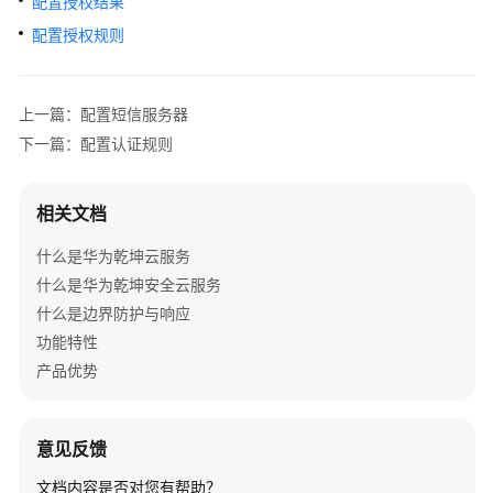
配置授权结果
管
理
配置授权规则
网
络
上一篇：配置短信服务器
典
下一篇：配置认证规则
型
配
置
相关文档
案
例
什么是华为乾坤云服务
什么是华为乾坤安全云服务
单
什么是边界防护与响应
AP
功能特性
组
产品优势
网
场
景
意见反馈
纯
文档内容是否对您有帮助？