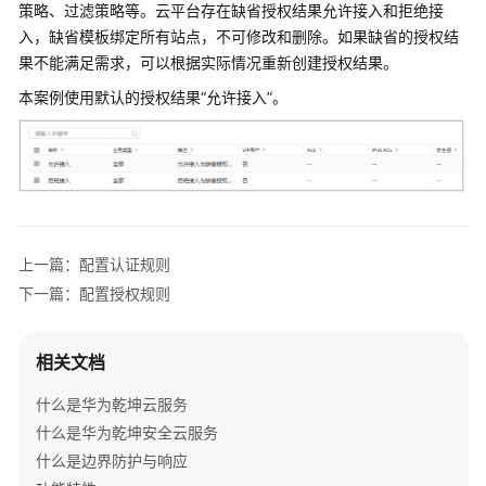
管
策略、过滤策略等。
云平台
存在缺省授权结果允许接入和拒绝接
理
入，缺省模板绑定所有站点，不可修改和删除。如果缺省的授权结
网
果不能满足需求，可以根据实际情况重新创建授权结果。
络
本案例使用默认的授权结果“允许接入”。
典
型
配
置
案
例
上一篇：配置认证规则
下一篇：配置授权规则
单
AP
组
相关文档
网
场
什么是华为乾坤云服务
景
什么是华为乾坤安全云服务
什么是边界防护与响应
纯