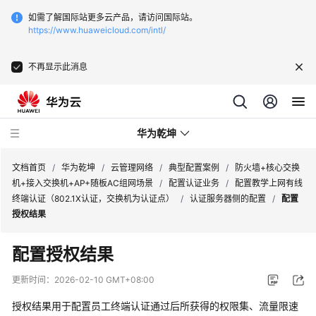
如需了解国际站更多云产品，请访问国际站。
https://www.huaweicloud.com/intl/
不再显示此消息
华为乾坤
文档首页
/
华为乾坤
/
云管理网络
/
典型配置案例
/
防火墙+核心交换
机+接入交换机+AP+随板AC组网场景
/
配置认证业务
/
配置教学上网有线
终端认证（802.1X认证，交换机为认证点）
/
认证服务器侧的配置
/
配置
安
授权结果
全
云
配置授权结果
服
务
更新时间：
2026-02-10 GMT+08:00
授权结果用于配置员工终端认证通过后所获得的权限集、流量限速
云