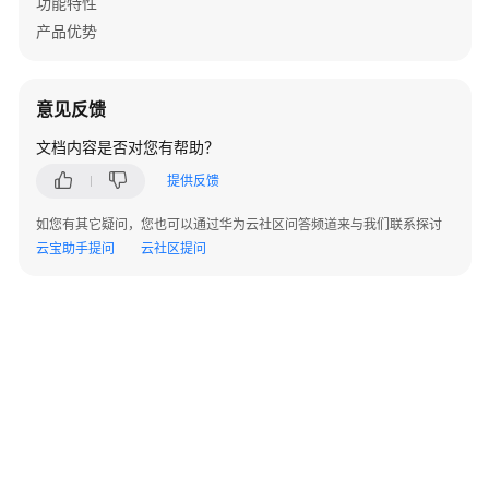
功能特性
AP
产品优势
组
网
场
景
意见反馈
文档内容是否对您有帮助？
AR+AP
组
提供反馈
网
如您有其它疑问，您也可以通过华为云社区问答频道来与我们联系探讨
场
云宝助手提问
云社区提问
景
AR+交
换
机
+AP
组
网
场
景