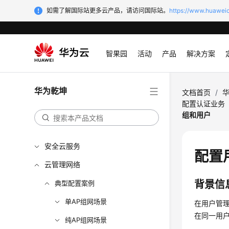
如需了解国际站更多云产品，请访问国际站。
https://www.huaweic
智果园
活动
产品
解决方案
华为乾坤
文档首页
/
配置认证业务
组和用户
安全云服务
配置
云管理网络
背景信
典型配置案例
单AP组网场景
在用户管
在同一用
纯AP组网场景