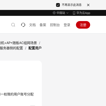
不再显示此消息
中国站
华为云App
文档
备案
控制台
登录
注册
机+AP+随板AC组网场景
/
服务器侧的配置
/
配置用户
同一权限的用户账号分配