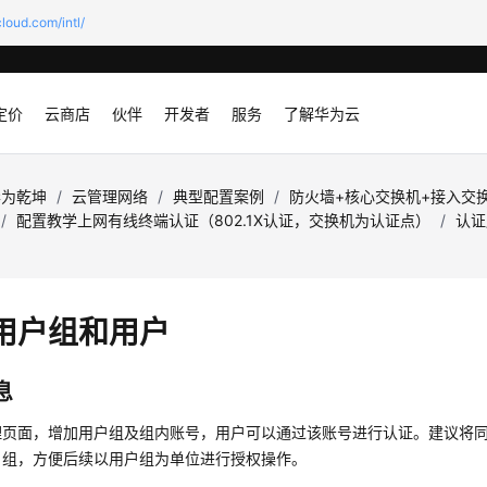
loud.com/intl/
定价
云商店
伙伴
开发者
服务
了解华为云
华为乾坤
/
云管理网络
/
典型配置案例
/
防火墙+核心交换机+接入交换
/
配置教学上网有线终端认证（802.1X认证，交换机为认证点）
/
认证
用户组和用户
息
理页面，增加用户组及组内账号，用户可以通过该账号进行认证。建议将
户组，方便后续以用户组为单位进行授权操作。