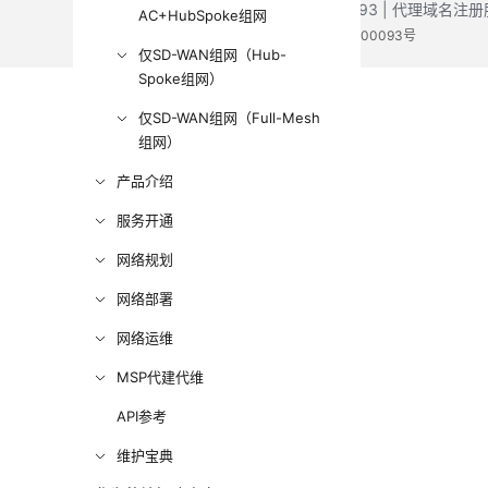
增值电信业务经营许可证：B1.B2-20200593 | 代理域名
AC+HubSpoke组网
电子营业执照
贵公网安备 52990002000093号
仅SD-WAN组网（Hub-
Spoke组网）
仅SD-WAN组网（Full-Mesh
组网）
产品介绍
服务开通
网络规划
网络部署
网络运维
MSP代建代维
API参考
维护宝典