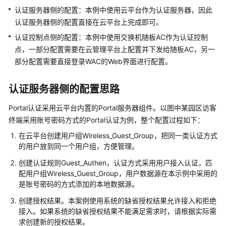
管
认证服务器侧的配置：本例中使用
云平台
作为认证服务器，因此
理
认证服务器侧的配置直接在
云平台
上完成即可。
网
认证控制点侧的配置：本例中使用交换机随板AC作为认证控制
络
点，一部分配置需要在云管理平台上配置并下发给随板AC，另一
部分配置需要直接登录WAC的Web界面进行配置。
典
型
配
认证服务器侧的配置思路
置
案
Portal认证采用
云平台
内置的Portal服务器组件。以图中某园区访客
例
终端采用账号密码方式的Portal认证为例，整个配置过程如下：
在
云平台
创建用户组Wireless_Guest_Group，把同一类认证方式
单
的用户放到同一个用户组，方便管理。
AP
组
创建认证规则Guest_Authen，认证方式采用用户接入认证，匹
配用户组Wireless_Guest_Group，用户数据源在本示例中采用的
网
是账号密码的方式添加的本地数据源。
场
景
创建授权结果。本案例使用系统的缺省授权结果允许接入和拒绝
接入。如果系统的缺省授权结果不能满足需求时，请根据实际需
纯
求创建新的授权结果。