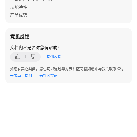
功能特性
防
产品优势
火
墙
+交
换
意见反馈
机
文档内容是否对您有帮助？
+AP
组
提供反馈
网
场
如您有其它疑问，您也可以通过华为云社区问答频道来与我们联系探讨
景
云宝助手提问
云社区提问
防
火
墙
+核
心
交
换
机