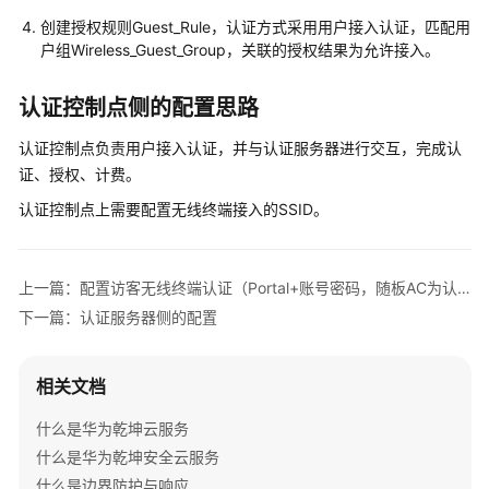
AP
创建授权规则Guest_Rule，认证方式采用用户接入认证，匹配用
组
户组Wireless_Guest_Group，关联的授权结果为允许接入。
网
场
认证控制点侧的配置思路
景
认证控制点负责用户接入认证，并与认证服务器进行交互，完成认
AR+AP
证、授权、计费。
组
网
认证控制点上需要配置无线终端接入的SSID。
场
景
上一篇：配置访客无线终端认证（Portal+账号密码，随板AC为认证点）
AR+交
下一篇：认证服务器侧的配置
换
机
+AP
相关文档
组
网
什么是华为乾坤云服务
场
什么是华为乾坤安全云服务
景
什么是边界防护与响应