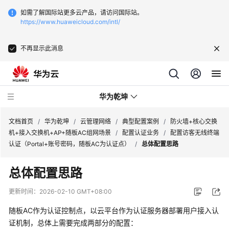
如需了解国际站更多云产品，请访问国际站。
https://www.huaweicloud.com/intl/
不再显示此消息
华为乾坤
文档首页
/
华为乾坤
/
云管理网络
/
典型配置案例
/
防火墙+核心交换
机+接入交换机+AP+随板AC组网场景
/
配置认证业务
/
配置访客无线终端
认证（Portal+账号密码，随板AC为认证点）
/
总体配置思路
安
全
总体配置思路
云
服
更新时间：
2026-02-10 GMT+08:00
务
随板AC作为认证控制点，以
云平台
作为认证服务器部署用户接入认
云
证机制，总体上需要完成两部分的配置：