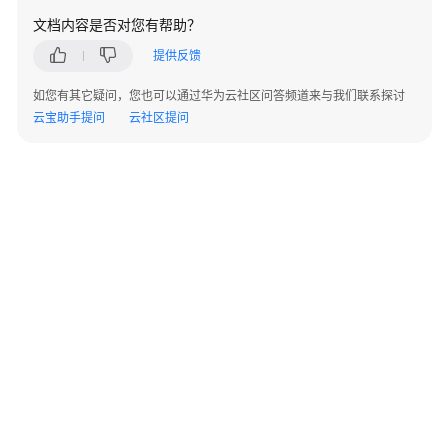
AP
文档内容是否对您有帮助？
组
网
提供反馈
场
景
如您有其它疑问，您也可以通过华为云社区问答频道来与我们联系探讨
云宝助手提问
云社区提问
AR+AP
组
网
场
景
AR+交
换
机
+AP
组
网
场
©2026 Huaweicloud.com 版权所有
黔ICP备20004760号-14
苏B2-20130048号
景
A2.B1.B2-20070312
增值电信业务经营许可证：B1.B2-20200593 | 代理域名注册服务机构：新网、西数