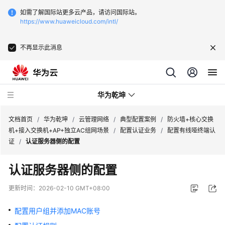
如需了解国际站更多云产品，请访问国际站。
https://www.huaweicloud.com/intl/
不再显示此消息
华为乾坤
文档首页
/
华为乾坤
/
云管理网络
/
典型配置案例
/
防火墙+核心交换
机+接入交换机+AP+独立AC组网场景
/
配置认证业务
/
配置有线哑终端认
证
/
认证服务器侧的配置
安
全
认证服务器侧的配置
云
服
更新时间：
2026-02-10 GMT+08:00
务
配置用户组并添加MAC账号
云