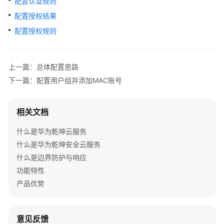
配置认证规则
管
理
配置授权结果
网
配置授权规则
络
典
上一篇：总体配置思路
型
下一篇：配置用户组并添加MAC账号
配
置
案
相关文档
例
什么是华为乾坤云服务
单
什么是华为乾坤安全云服务
AP
什么是边界防护与响应
组
功能特性
网
场
产品优势
景
纯
意见反馈