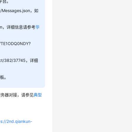
信平台。
E}/Messages.json，如
ud.com，详细信息请参考
华
U/TE1ODQ0NDY?
uct/382/37745，详细
模板。
服务器对接，请参见
典型
ps://2nd.qiankun-