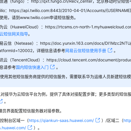
信通（fungo）：http://qxt.fungo.cn/Recv_center，北京移动时空短
ilio：https://api.twilio.com:8443/2010-04-01/Accounts/{USERNAM
使用，请到www.twilio.com申请短信服务。
为云（HuaweiCloud）：https://rtcsms.cn-north-1.myhuaweiclo
云短信网关指导
。
易云信（Netease）：https://doc.yunxin.163.com/docs/DI1Mzc2NT
latformId=120002，详细信息请参考
网易云信短信使用手册
。
讯云（TencentCloud）：https://cloud.tencent.com/document/prod
息请参考
国内短信快速入门
。
果使用其他短信服务商提供的短信服务，需要联系华为运维人员新建短信
以对接华为云短信平台为例，提供了具体对接配置步骤；更多类型的短信
。
理员界面配置短信服务器对接参数。
录
控制台
区域一（
https://qiankun-saas.huawei.com/
）/区域二（
htt
s.huawei.com/
）
。