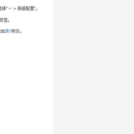
择“
> 高级配置”。
页签。
数如
表1
所示。