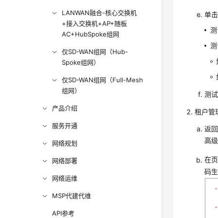
LANWAN融合-核心交换机
单
+接入交换机+AP+随板
测
AC+HubSpoke组网
测
仅SD-WAN组网（Hub-
Spoke组网）
仅SD-WAN组网（Full-Mesh
组网）
测
产品介绍
租户管
服务开通
返
高级
网络规划
在
网络部署
码生
网络运维
MSP代建代维
API参考