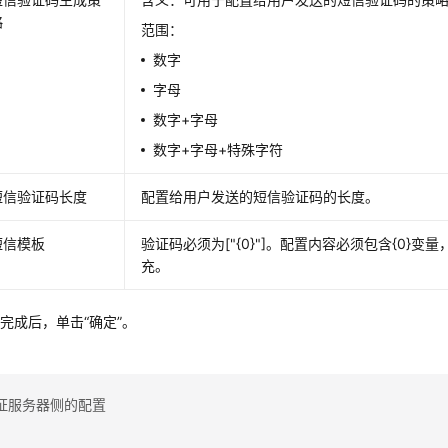
略
范围：
数字
字母
数字+字母
数字+字母+特殊字符
短信验证码长度
配置给用户发送的短信验证码的长度。
短信模板
验证码必须为["{0}"]。配置内容必须包含{0}变
充。
完成后，单击“确定”。
证服务器侧的配置