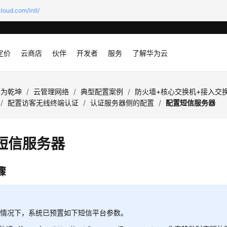
loud.com/intl/
定价
云商店
伙伴
开发者
服务
了解华为云
华为乾坤
/
云管理网络
/
典型配置案例
/
防火墙+核心交换机+接入交换
/
配置访客无线终端认证
/
认证服务器侧的配置
/
配置短信服务器
短信服务器
骤
省情况下，系统已预置如下短信平台参数。