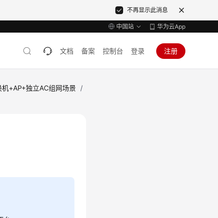
不再显示此消息
中国站
华为云App
文档
备案
控制台
登录
注册
机+AP+独立AC组网场景
/