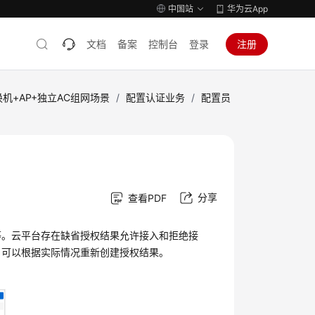
中国站
华为云App
文档
备案
控制台
登录
注册
机+AP+独立AC组网场景
/
配置认证业务
/
配置员
分享
查看PDF
等。
云平台
存在缺省授权结果允许接入和拒绝接
，可以根据实际情况重新创建授权结果。