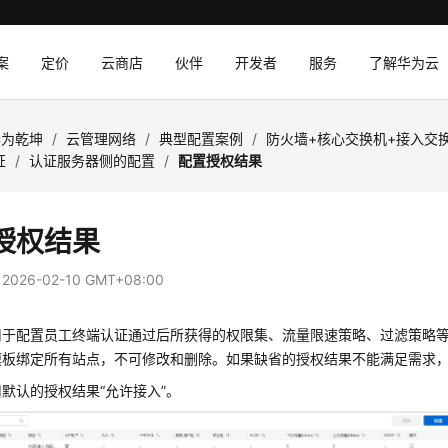
案
定价
云商店
伙伴
开发者
服务
了解华为云
华为乾坤
/
云管理网络
/
典型配置案例
/
防火墙+核心交换机+接入交换
证
/
认证服务器侧的配置
/
配置授权结果
授权结果
：
2026-02-10 GMT+08:00
用于配置员工终端认证通过后所获得的权限集、流量限速策略、过滤策略
模板绑定所有站点，不可修改和删除。如果缺省的授权结果不能满足需求
默认的授权结果“允许接入”。