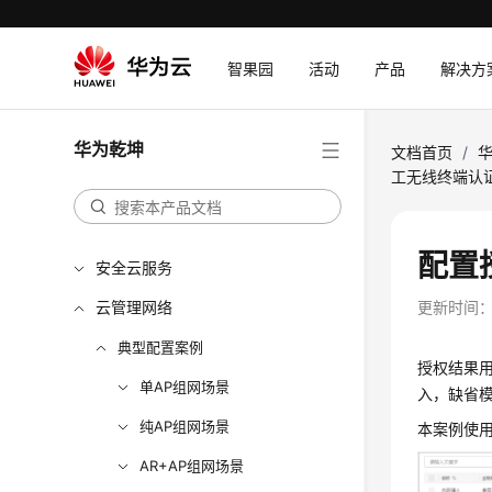
智果园
活动
产品
解决方
华为乾坤
文档首页
/
工无线终端认
配置
安全云服务
云管理网络
更新时间
典型配置案例
授权结果
单AP组网场景
入，缺省
纯AP组网场景
本案例使用
AR+AP组网场景