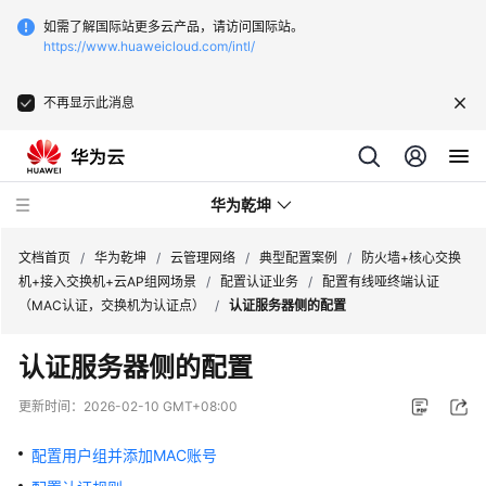
如需了解国际站更多云产品，请访问国际站。
https://www.huaweicloud.com/intl/
不再显示此消息
华为乾坤
文档首页
/
华为乾坤
/
云管理网络
/
典型配置案例
/
防火墙+核心交换
机+接入交换机+云AP组网场景
/
配置认证业务
/
配置有线哑终端认证
（MAC认证，交换机为认证点）
/
认证服务器侧的配置
安
全
认证服务器侧的配置
云
服
更新时间：
2026-02-10 GMT+08:00
务
配置用户组并添加MAC账号
云