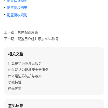
配置认证规则
管
理
配置授权结果
网
配置授权规则
络
典
上一篇：总体配置思路
型
下一篇：配置用户组并添加MAC账号
配
置
案
相关文档
例
什么是华为乾坤云服务
单
什么是华为乾坤安全云服务
AP
什么是边界防护与响应
组
功能特性
网
场
产品优势
景
纯
意见反馈