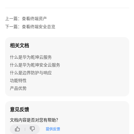
服
务
上一篇：查看终端资产
边
下一篇：查看终端安全总览
界
防
护
相关文档
与
响
什么是华为乾坤云服务
应
什么是华为乾坤安全云服务
什么是边界防护与响应
威
功能特性
胁
信
产品优势
息
漏
意见反馈
洞
文档内容是否对您有帮助？
扫
描
提供反馈