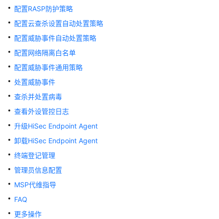
么
配置RASP防护策略
是
配置云查杀设置自动处置策略
华
为
配置威胁事件自动处置策略
乾
配置网络隔离白名单
坤
配置威胁事件通用策略
云
服
处置威胁事件
务
查杀并处置病毒
查看外设管控日志
什
么
升级HiSec Endpoint Agent
是
卸载HiSec Endpoint Agent
华
终端登记管理
为
乾
管理员信息配置
坤
MSP代维指导
安
FAQ
全
云
更多操作