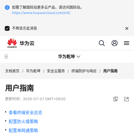
如需了解国际站更多云产品，请访问国际站。
https://www.huaweicloud.com/intl/
不再显示此消息
华为乾坤
文档首页
/
华为乾坤
/
安全云服务
/
终端防护与响应
/
用户指南
用户指南
安
全
更新时间：
2026-07-07 GMT+08:00
云
服
查看终端安全总览
务
配置防火墙策略
配置单网通策略
什