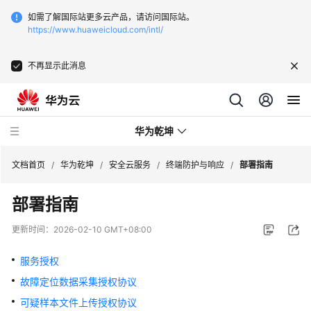
如需了解国际站更多云产品，请访问国际站。
https://www.huaweicloud.com/intl/
不再显示此消息
华为乾坤
文档首页
/
华为乾坤
/
安全云服务
/
终端防护与响应
/
部署指南
部署指南
安
全
更新时间：
2026-02-10 GMT+08:00
云
服
服务授权
务
故障定位数据采集授权协议
可疑样本文件上传授权协议
什