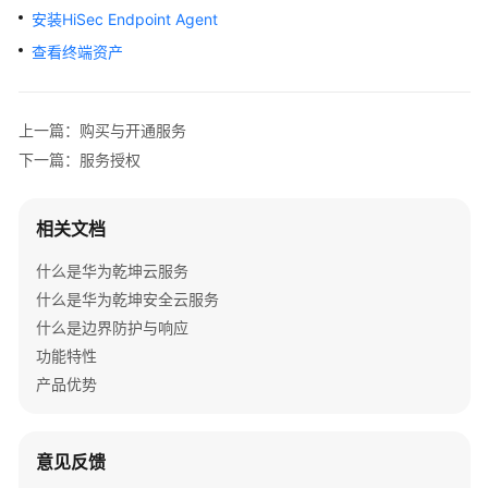
么
安装HiSec Endpoint Agent
是
查看终端资产
华
为
乾
上一篇：购买与开通服务
坤
云
下一篇：服务授权
服
务
相关文档
什
什么是华为乾坤云服务
么
什么是华为乾坤安全云服务
是
华
什么是边界防护与响应
为
功能特性
乾
产品优势
坤
安
全
意见反馈
云