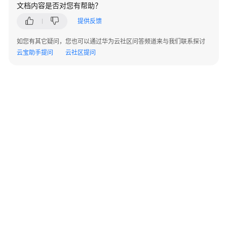
服
文档内容是否对您有帮助？
务
提供反馈
边
如您有其它疑问，您也可以通过华为云社区问答频道来与我们联系探讨
界
云宝助手提问
云社区提问
防
护
与
响
应
威
胁
信
息
漏
洞
©2026 Huaweicloud.com 版权所有
黔ICP备20004760号-14
苏B2-20130048号
扫
A2.B1.B2-20070312
描
增值电信业务经营许可证：B1.B2-20200593 | 代理域名注册服务机构：新网、西数