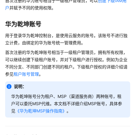
首次注册的华为账号相当于一级租户管理员，可以
创建下级IAM用
户
并赋予不同的使用权限。
云
日
志
华为乾坤
账号
审
计
用于登录
华为乾坤
控制台，是使用云服务的账号。该账号不进行独
立计费，由绑定的华为账号统一管理费用。
终
首次注册的
华为乾坤
账号相当于一级租户管理员，拥有所有权限，
端
可以继续创建下级租户账号，并对下级租户进行授权。例如为企业
防
不同分支、不同部门创建不同的租户。下级租户授权的详细介绍请
护
参见
租户账号管理
。
与
响
说明：
应
华为乾坤
账号分为租户、MSP（渠道服务商）两种账号，租
产
户可以委托MSP代维。本文档不详细介绍MSP账号，具体参
品
见
《华为乾坤MSP操作指南》
。
介
绍