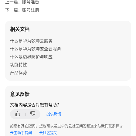
服
上一篇：账号准备
务
下一篇：账号注册
开
通
相关文档
账
什么是华为乾坤云服务
号
准
什么是华为乾坤安全云服务
备
什么是边界防护与响应
功能特性
账
产品优势
号
基
础
意见反馈
账
文档内容是否对您有帮助？
号
提供反馈
注
册
如您有其它疑问，您也可以通过华为云社区问答频道来与我们联系探讨
云宝助手提问
云社区提问