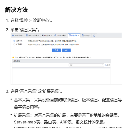
么
解决方法
是
华
选择“监控 > 诊断中心”。
为
乾
单击“信息采集”。
坤
云
服
务
什
么
是
华
选择“基本采集”或“扩展采集”。
为
乾
基本采集：采集设备当前的时钟信息、版本信息、配置信息等
坤
基本信息内容。
安
扩展采集：对基本采集的扩展，主要是基于IP地址的会话表、
全
Server-map表、路由表、ARP表、报文统计的采集。
云