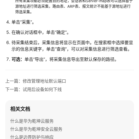
服
所有采集项都必须配置目的地址，会话表和Server-map表可以选择基于
源地址进行筛选采集，路由表、ARP表、报文统计不能基于源地址进行
务
筛选采集。
单击“采集”。
边
界
在确认对话框中，单击“确定”。
防
待采集结束后，采集信息将显示在页面中。在搜索框中选择要显
护
示的信息关键字，单击“查询”，可以对采集信息进行筛选查看。
与
响
可选：
单击“导出”，将采集信息导出至默认保存的路径。
应
产
上一篇：修改管理地址默认端口
品
下一篇：试用后设备如何下线
介
绍
相关文档
服
务
什么是华为乾坤云服务
开
什么是华为乾坤安全云服务
通
什么是边界防护与响应