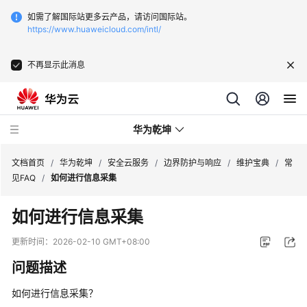
如需了解国际站更多云产品，请访问国际站。
https://www.huaweicloud.com/intl/
不再显示此消息
华为乾坤
文档首页
/
华为乾坤
/
安全云服务
/
边界防护与响应
/
维护宝典
/
常
见FAQ
/
如何进行信息采集
安
如何进行信息采集
全
云
更新时间：
2026-02-10 GMT+08:00
服
问题描述
务
如何进行信息采集？
什