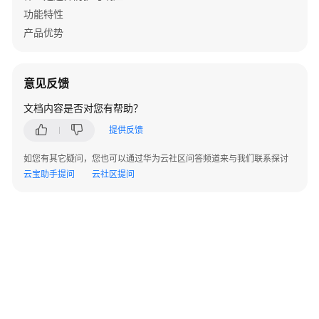
功能特性
部
产品优势
署
指
南
意见反馈
用
文档内容是否对您有帮助？
户
指
提供反馈
南
如您有其它疑问，您也可以通过华为云社区问答频道来与我们联系探讨
云宝助手提问
云社区提问
维
护
宝
典
维
护
工
©2026 Huaweicloud.com 版权所有
黔ICP备20004760号-14
苏B2-20130048号
程
A2.B1.B2-20070312