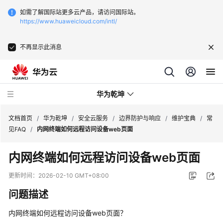
如需了解国际站更多云产品，请访问国际站。
https://www.huaweicloud.com/intl/
不再显示此消息
华为乾坤
文档首页
/
华为乾坤
/
安全云服务
/
边界防护与响应
/
维护宝典
/
常
见FAQ
/
内网终端如何远程访问设备web页面
安
内网终端如何远程访问设备web页面
全
云
更新时间：
2026-02-10 GMT+08:00
服
问题描述
务
内网终端如何远程访问设备web页面？
什