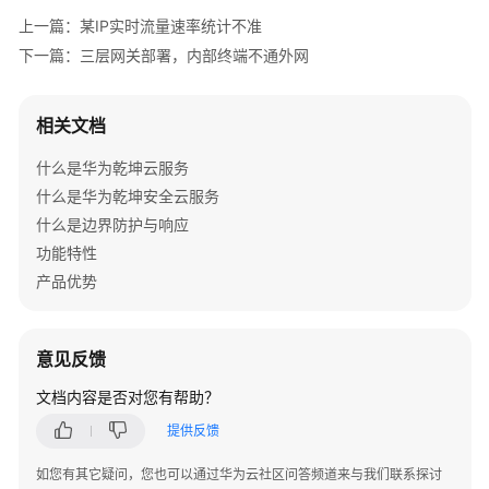
服
上一篇：某IP实时流量速率统计不准
务
下一篇：三层网关部署，内部终端不通外网
边
界
相关文档
防
护
什么是华为乾坤云服务
与
什么是华为乾坤安全云服务
响
应
什么是边界防护与响应
功能特性
产
产品优势
品
介
绍
意见反馈
服
文档内容是否对您有帮助？
务
提供反馈
开
通
如您有其它疑问，您也可以通过华为云社区问答频道来与我们联系探讨