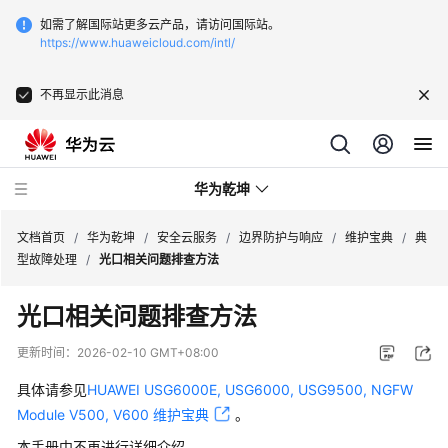
如需了解国际站更多云产品，请访问国际站。
https://www.huaweicloud.com/intl/
不再显示此消息
华为乾坤
文档首页
/
华为乾坤
/
安全云服务
/
边界防护与响应
/
维护宝典
/
典
型故障处理
/
光口相关问题排查方法
安
光口相关问题排查方法
全
云
更新时间：
2026-02-10 GMT+08:00
服
务
具体请参见
HUAWEI USG6000E, USG6000, USG9500, NGFW
Module V500, V600 维护宝典
。
什
本手册中不再进行详细介绍。