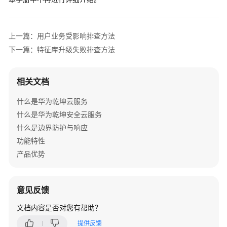
么
是
华
上一篇：用户业务受影响排查方法
为
下一篇：特征库升级失败排查方法
乾
坤
云
相关文档
服
务
什么是华为乾坤云服务
什么是华为乾坤安全云服务
什
什么是边界防护与响应
么
是
功能特性
华
产品优势
为
乾
坤
意见反馈
安
全
文档内容是否对您有帮助？
云
提供反馈