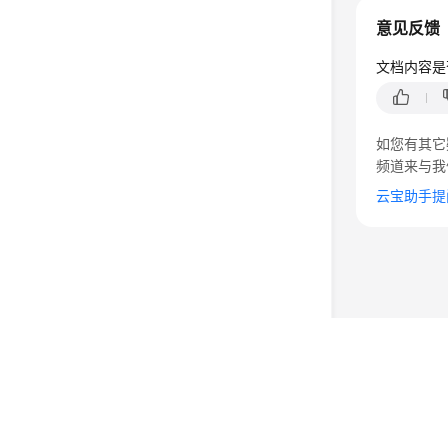
意见反馈
文档内容是
如您有其它
频道来与我
云宝助手提
©2026 Huaweicloud.com 版权所有
黔ICP备20004760号-
增值电信业务经营许可证：B1.B2-20200593 | 代理域名
电子营业执照
贵公网安备 52990002000093号