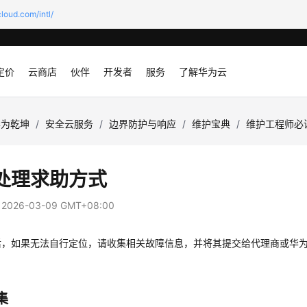
loud.com/intl/
定价
云商店
伙伴
开发者
服务
了解华为云
华为乾坤
/
安全云服务
/
边界防护与响应
/
维护宝典
/
维护工程师必
处理求助方式
：
2026-03-09 GMT+08:00
后，如果无法自行定位，请收集相关故障信息，并将其提交给代理商或华
集