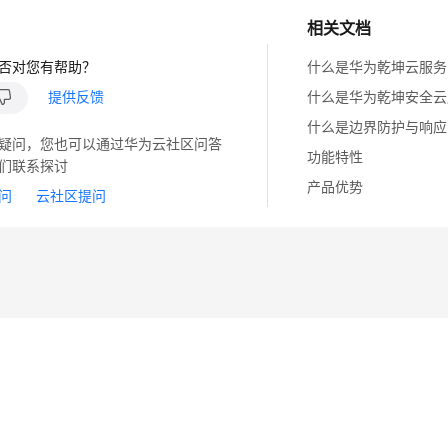
相关文档
否对您有帮助？
什么是华为乾坤云服务
提供反馈
什么是华为乾坤安全云
什么是边界防护与响应
疑问，您也可以通过华为云社区问答
功能特性
们联系探讨
产品优势
问
云社区提问
14
苏B2-20130048号
A2.B1.B2-20070312
注册服务机构：新网、西数