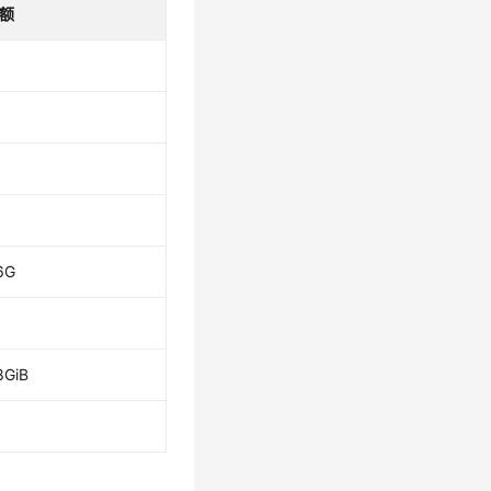
额
0
6G
8GiB