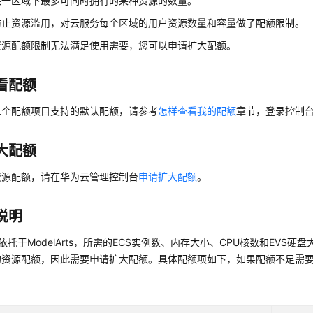
某一区域下最多可同时拥有的某种资源的数量。
防止资源滥用，对云服务每个区域的用户资源数量和容量做了配额限制。
资源配额限制无法满足使用需要，您可以申请扩大配额。
看配额
每个配额项目支持的默认配额，请参考
怎样查看我的配额
章节，登录控制
大配额
资源配额，请在华为云管理控制台
申请扩大配额
。
说明
源依托于ModelArts，所需的ECS实例数、内存大小、CPU核数和EVS
的资源配额，因此需要申请扩大配额。具体配额项如下，如果配额不足需