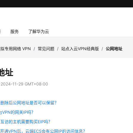
者
服务
了解华为云
拟专用网络 VPN
/
常见问题
/
站点入云VPN经典版
/
公网地址
地址
：
2024-11-29 GMT+08:00
关删除后公网地址是否可以保留？
为VPN的网关IP吗？
N互访的主机需要购买EIP吗？
开通VPN后，云端ECS会有公网IP的访问信息？