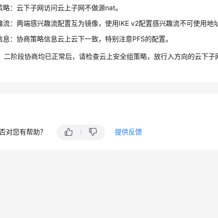
T策略：云下子网访问云上子网不做源nat。
趣流：两端感兴趣流配置互为镜像，使用IKE v2配置感兴趣流不可使用地
信息：协商策略信息云上云下一致，特别注意PFS的配置。
、二阶段协商均已正常后，请检查云上安全组策略，放行入方向的云下子网
否对您有帮助？
提供反馈