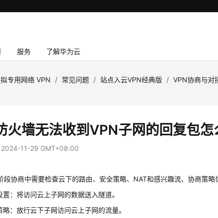
者
服务
了解华为云
拟专用网络 VPN
/
常见问题
/
站点入云VPN经典版
/
VPN协商与对
防火墙无法收到VPN子网的回复包怎
：
2024-11-29 GMT+08:00
阶段协商中需要检查云下的路由、安全策略、NAT和感兴趣流、协商策略
设置：将访问云上子网的数据送入隧道。
策略：放行云下子网访问云上子网的流量。