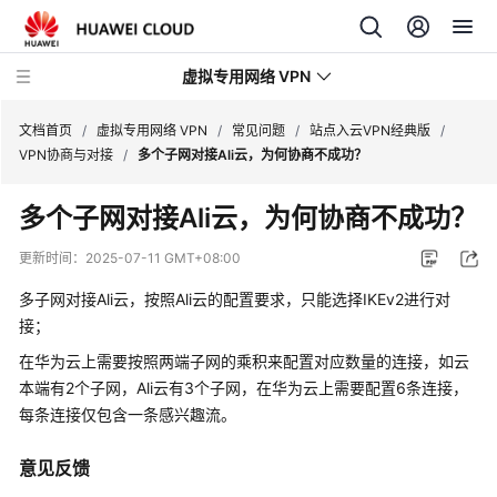
虚拟专用网络 VPN
文档首页
/
虚拟专用网络 VPN
/
常见问题
/
站点入云VPN经典版
/
VPN协商与对接
/
多个子网对接Ali云，为何协商不成功？
最
多个子网对接Ali云，为何协商不成功？
新
动
更新时间：
2025-07-11 GMT+08:00
态
多子网对接Ali云，按照Ali云的配置要求，只能选择IKEv2进行对
产
接；
品
在华为云上需要按照两端子网的乘积来配置对应数量的连接，如云
介
本端有2个子网，Ali云有3个子网，在华为云上需要配置6条连接，
绍
每条连接仅包含一条感兴趣流。
计
意见反馈
费