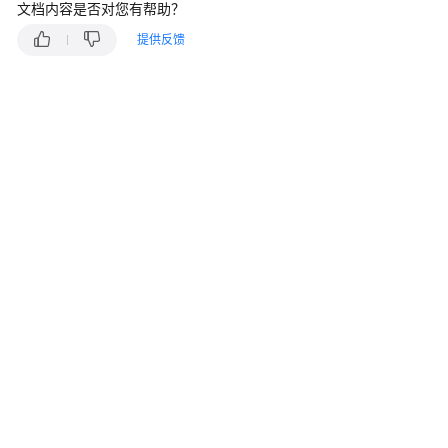
说
文档内容是否对您有帮助？
明
提供反馈
快
速
入
门
用
户
指
南
管
理
员
指
南
最