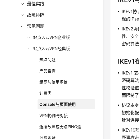
IKEv
最佳实践
IKEv
故障排除
现的IP
常见问题
IKEv
性、安全
站点入云VPN企业版
密码算法
站点入云VPN经典版
热点问题
IKEv
产品咨询
IKEv1
密码算法
组网与使用场景
性校验值
计费类
而限制了
Console与页面使用
协议本身
初始化报
VPN协商与对接
针对连接
连接故障或无法PING通
IKEv
野蛮攻
公网地址