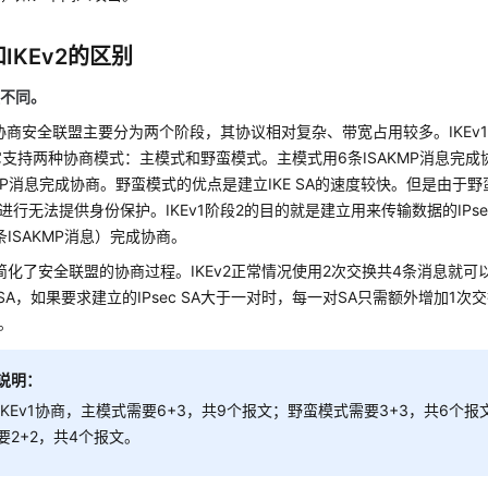
1和IKEv2的区别
程不同。
v1协商安全联盟主要分为两个阶段，其协议相对复杂、带宽占用较多。IKEv1
它支持两种协商模式：主模式和野蛮模式。主模式用6条ISAKMP消息完成
KMP消息完成协商。野蛮模式的优点是建立IKE SA的速度较快。但是由于
进行无法提供身份保护。IKEv1阶段2的目的就是建立用来传输数据的IPse
条ISAKMP消息）完成协商。
v2简化了安全联盟的协商过程。IKEv2正常情况使用2次交换共4条消息就可以
ec SA，如果要求建立的IPsec SA大于一对时，每一对SA只需额外增加1
。
说明：
IKEv1协商，主模式需要6+3，共9个报文；野蛮模式需要3+3，共6个报文
要2+2，共4个报文。