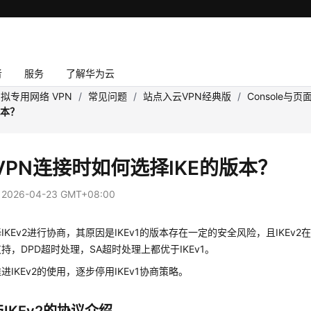
者
服务
了解华为云
拟专用网络 VPN
/
常见问题
/
站点入云VPN经典版
/
Console与页
版本？
VPN连接时如何选择IKE的版本？
：
2026-04-23 GMT+08:00
IKEv2进行协商，其原因是IKEv1的版本存在一定的安全风险，且IKEv
持，DPD超时处理，SA超时处理上都优于IKEv1。
进IKEv2的使用，逐步停用IKEv1协商策略。