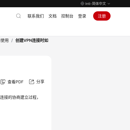
Intl-简体中文
联系我们
文档
控制台
登录
注册
面使用
/
创建VPN连接时如
分享
查看PDF
2在连接的协商建立过程，