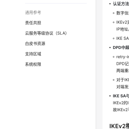
认证方
通用参考
数字信
IKE
责任共担
IP地
云服务等级协议（SLA）
IKE
白皮书资源
DPD中
支持区域
ret
DPD
系统权限
两端重
对于I
对端发
IKE S
IKEv
故IKE
IKEv