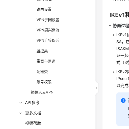
路由设置
IKEv
VPN子网设置
协商过
VPN感兴趣流
IKE
VPN连接保活
SA，
ISA
监控类
证一起
带宽与网速
式（3
配额类
IKE
IPs
账号权限
以完成
终端入云VPN
API参考
更多文档
视频帮助