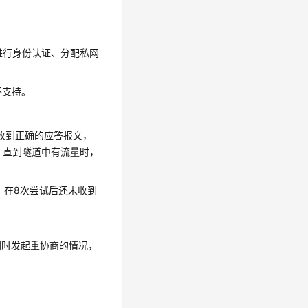
机等进行身份认证、分配私网
1不支持。
间隔未收到正确的应答报文，
SA。直到隧道中有流量时，
加。在8次尝试后还未收到
两端同时发起重协商的情况，