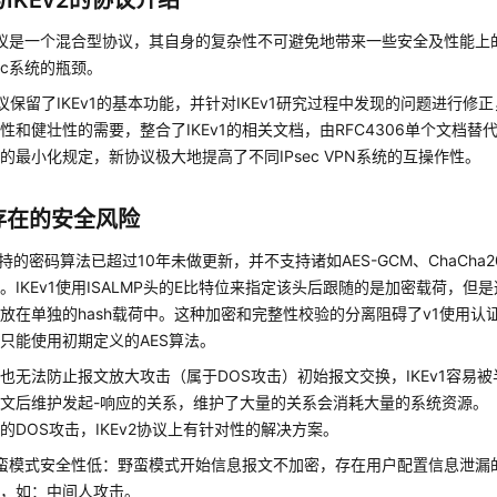
1与IKEv2的协议介绍
1协议是一个混合型协议，其自身的复杂性不可避免地带来一些安全及性能
sec系统的瓶颈。
2协议保留了IKEv1的基本功能，并针对IKEv1研究过程中发现的问题进行
性和健壮性的需要，整合了IKEv1的相关文档，由RFC4306单个文档
的最小化规定，新协议极大地提高了不同IPsec VPN系统的互操作性。
1存在的安全风险
 支持的密码算法已超过10年未做更新，并不支持诸如AES-GCM、ChaCha20
。IKEv1使用ISALMP头的E比特位来指定该头后跟随的是加密载荷，
放在单独的hash载荷中。这种加密和完整性校验的分离阻碍了v1使用认证
只能使用初期定义的AES算法。
也无法防止报文放大攻击（属于DOS攻击）初始报文交换，IKEv1容易
文后维护发起-响应的关系，维护了大量的关系会消耗大量的系统资源。
的DOS攻击，IKEv2协议上有针对性的解决方案。
1野蛮模式安全性低：野蛮模式开始信息报文不加密，存在用户配置信息泄
击，如：中间人攻击。