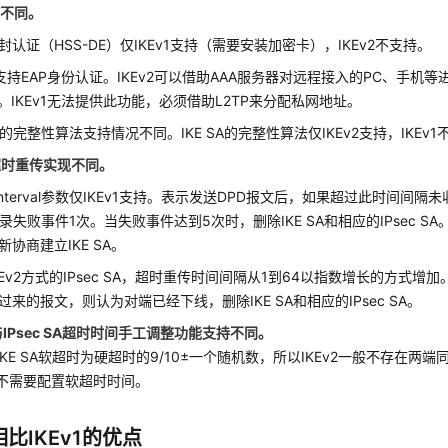
法不同。
封认证（HSS-DE）仅IKEv1支持（需要安装加密卡），IKEv2不支持。
v2支持EAP身份认证。IKEv2可以借助AAA服务器对远程接入的PC、手
址。IKEv1无法提供此功能，必须借助L2TP来分配私网地址。
 SA的完整性算法支持情况不同。IKE SA的完整性算法仅IKEv2支持，IKEv
超时重传实现不同。
ry-interval参数仅IKEv1支持。表示发送DPD报文后，如果超过此时间
记录失败事件1次。当失败事件达到5次时，删除IKE SA和相应的IPsec 
新协商建立IKE SA。
KEv2方式的IPsec SA，超时重传时间间隔从1到64以指数增长的方式增
过来的报文，则认为对端已经下线，删除IKE SA和相应的IPsec SA。
A与IPsec SA超时时间手工调整功能支持不同。
2的IKE SA软超时为硬超时的9/10±一个随机数，所以IKEv2一般不存在
v2不需要配置软超时时间。
2相比IKEv1的优点