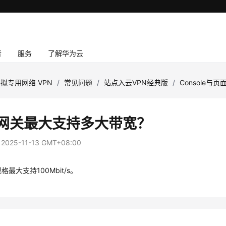
者
服务
了解华为云
拟专用网络 VPN
/
常见问题
/
站点入云VPN经典版
/
Console与页
N网关最大支持多大带宽？
：
2025-11-13 GMT+08:00
格最大支持100Mbit/s。