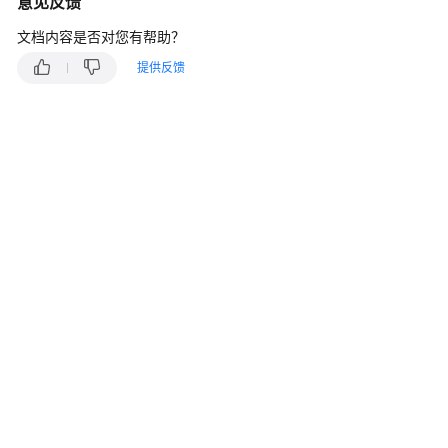
意见反馈
说
明
文档内容是否对您有帮助？
快
提供反馈
速
入
门
用
户
指
南
管
理
员
指
南
最