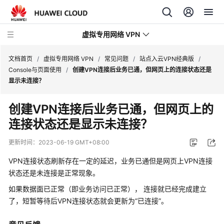
虚拟专用网络 VPN
文档首页
/
虚拟专用网络 VPN
/
常见问题
/
站点入云VPN经典版
/
Console与页面使用
/
创建VPN连接后业务已通，但网页上的连接状态还是
显示未连接？
最
新
创建VPN连接后业务已通，但网页上的
动
连接状态还是显示未连接？
态
更新时间：
2023-06-19 GMT+08:00
产
品
VPN连接状态刷新存在一定的延迟，业务已通但是网页上VPN连接
介
状态还是未连接是正常现象。
绍
如果数据面已正常（即业务访问已正常）， 连接就已经完成建立
了，短暂等待后VPN连接状态就会更新为“已连接”。
计
费