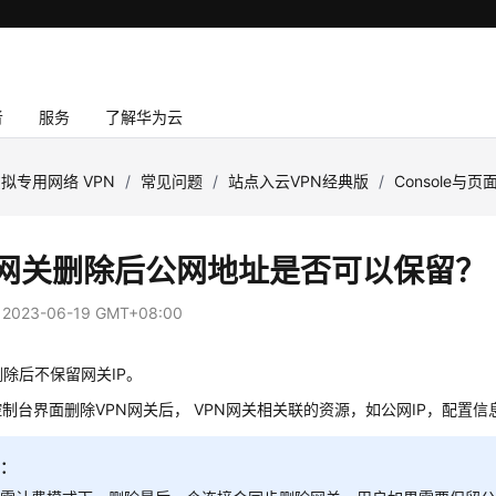
者
服务
了解华为云
拟专用网络 VPN
/
常见问题
/
站点入云VPN经典版
/
Console与页
N网关删除后公网地址是否可以保留？
：
2023-06-19 GMT+08:00
删除后不保留网关IP。
制台界面删除VPN网关后， VPN网关相关联的资源，如公网IP，配置
知：