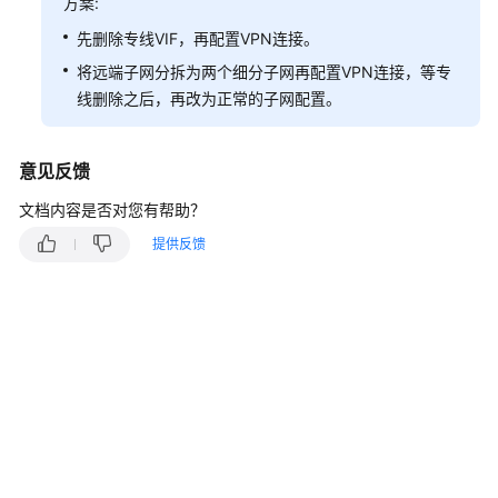
说
方案:
明
先删除专线VIF，再配置VPN连接。
将远端子网分拆为两个细分子网再配置VPN连接，等专
快
线删除之后，再改为正常的子网配置。
速
入
门
意见反馈
用
文档内容是否对您有帮助？
户
提供反馈
指
南
管
理
员
指
南
最