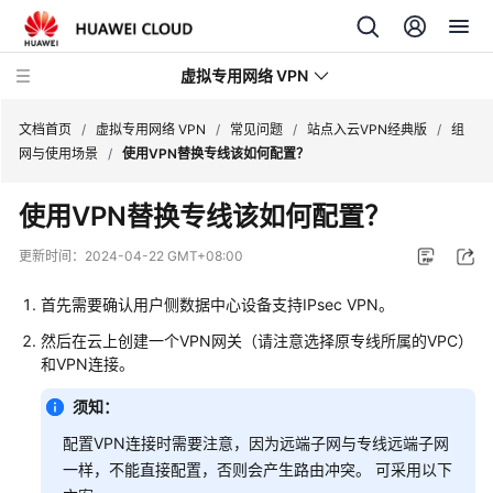
虚拟专用网络 VPN
文档首页
/
虚拟专用网络 VPN
/
常见问题
/
站点入云VPN经典版
/
组
网与使用场景
/
使用VPN替换专线该如何配置？
最
使用VPN替换专线该如何配置？
新
动
更新时间：
2024-04-22 GMT+08:00
态
首先需要确认用户侧数据中心设备支持IPsec VPN。
产
然后在云上创建一个VPN网关（请注意选择原专线所属的VPC）
品
和VPN连接。
介
绍
须知：
配置VPN连接时需要注意，因为远端子网与专线远端子网
计
费
一样，不能直接配置，否则会产生路由冲突。 可采用以下